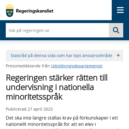
Me
När
Sö
du
börjar
skriva
så
framträder
Statsråd på denna sida som har bytt ansvarsområde
en
lista
Pressmeddelande från
Utbildningsdepartementet
med
sökförslag
Regeringen stärker rätten till
undervisning i nationella
minoritetsspråk
Publicerad
27 april 2023
Det ska inte längre ställas krav på förkunskaper i ett
nationellt minoritetsspråk för att en elev i