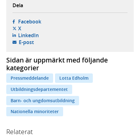
Dela
- öppnas i ny flik, extern webbplats,
Facebook
- öppnas i ny flik, extern webbplats,
X
- öppnas i ny flik, extern webbplats,
LinkedIn
- öppnar din e-postklient,
E-post
Sidan är uppmärkt med följande
kategorier
Pressmeddelande
Lotta Edholm
Utbildningsdepartementet
Barn- och ungdomsutbildning
Nationella minoriteter
Relaterat