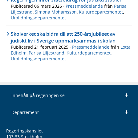
Publicerad
06 mars 2026
·
Pressmeddelande
från
Parisa
Liljestrand
,
Simona Mohamsson
,
Kulturdepartementet
,
Utbildningsdepartementet
Skolverket ska bidra till att 250-årsjubileet av
judiskt liv i Sverige uppmärksammas i skolan
Publicerad
21 februari 2025
·
Pressmeddelande
från
Lotta
Edholm
,
Parisa Liljestrand
,
Kulturdepartementet
,
Utbildningsdepartementet
Innehåll på regeringen.se
Departement
Regeringskansliet
103 33 Stockholm