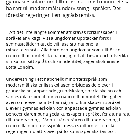
gymnasieskolan som tillhör en nationell minoritet ska
ha rätt till modersmålsundervisning i språket. Det
föreslår regeringen i en lagrådsremiss.
– Att det inte längre kommer att krävas förkunskaper i
språket är viktigt. Vissa ungdomar upptäcker först i
gymnasieåldern att de vill läsa sitt nationella
minoritetsspråk. Alla barn och ungdomar som tillhör en
nationell minoritet ska ha möjlighet att bevara och utveckla
sin kultur, sitt språk och sin identitet, säger skolminister
Lotta Edholm.
Undervisning i ett nationellt minoritetsspråk som
modersmål ska enligt skollagen erbjudas de elever i
grundskolan, anpassade grundskolan, specialskolan och
sameskolan som tillhör en nationell minoritet. Det gäller
även om eleverna inte har några förkunskaper i språket.
Elever i gymnasieskolan och anpassade gymnasieskolan
behöver däremot ha goda kunskaper i språket för att ha rätt
till undervisning. För att stärka rätten till undervisning i
nationella minoritetsspråk i dessa skolformer föreslår
regeringen nu att kravet på förkunskaper ska tas bort.