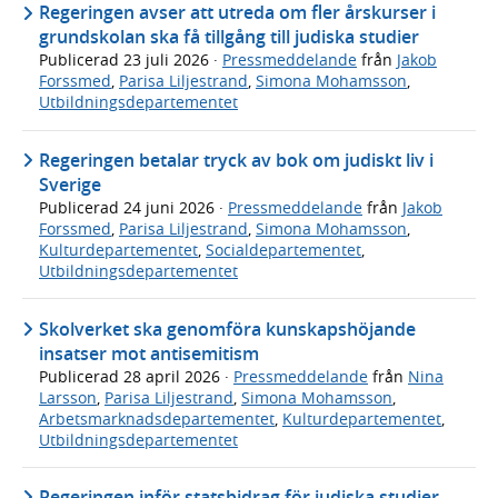
Regeringen avser att utreda om fler årskurser i
grundskolan ska få tillgång till judiska studier
Publicerad
23 juli 2026
·
Pressmeddelande
från
Jakob
Forssmed
,
Parisa Liljestrand
,
Simona Mohamsson
,
Utbildningsdepartementet
Regeringen betalar tryck av bok om judiskt liv i
Sverige
Publicerad
24 juni 2026
·
Pressmeddelande
från
Jakob
Forssmed
,
Parisa Liljestrand
,
Simona Mohamsson
,
Kulturdepartementet
,
Socialdepartementet
,
Utbildningsdepartementet
Skolverket ska genomföra kunskapshöjande
insatser mot antisemitism
Publicerad
28 april 2026
·
Pressmeddelande
från
Nina
Larsson
,
Parisa Liljestrand
,
Simona Mohamsson
,
Arbetsmarknadsdepartementet
,
Kulturdepartementet
,
Utbildningsdepartementet
Regeringen inför statsbidrag för judiska studier