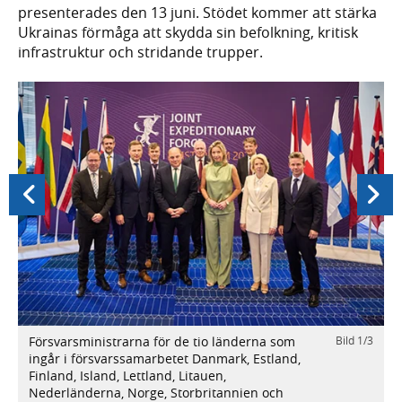
presenterades den 13 juni. Stödet kommer att stärka
Ukrainas förmåga att skydda sin befolkning, kritisk
infrastruktur och stridande trupper.
Föregående
Nästa
Försvarsministrarna för de tio länderna som
Bild
1
/
3
/
3
M
ingår i försvarssamarbetet Danmark, Estland,
h
Finland, Island, Lettland, Litauen,
k
Nederländerna, Norge, Storbritannien och
F