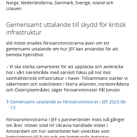
Norge, Nederländerna, Danmark, Sverige, Island och
Litauen.
Gemensamt uttalande till skydd för kritisk
infrastruktur
Vid mötet enades försvarsministrarna även om ett
gemensamt uttalande om hur JEF kan användas för att
bemöta hybridhot.
– Vi ska stärka samarbetet för att upptäcka och avskräcka
hot i vårt närområde med särskilt fokus på hot mot
samhällskritisk infrastruktur i havet. Tillsammans stärker vi
säkerheten och stabiliteten i Norra atlanten, nordområdena
och Östersjöområdet, säger försvarsminister Pål Jonson.
Gemensamt uttalande av försvarsministrar i JEF 2023-06-
13
Försvarsministrarna i JEF:s partnerländer möts två gånger
om året. Utöver stöd till Ukraina handlade mötet i
Amsterdam om hur samarbetet kan utvecklas som
komplement till Nato och om kommande övningar.