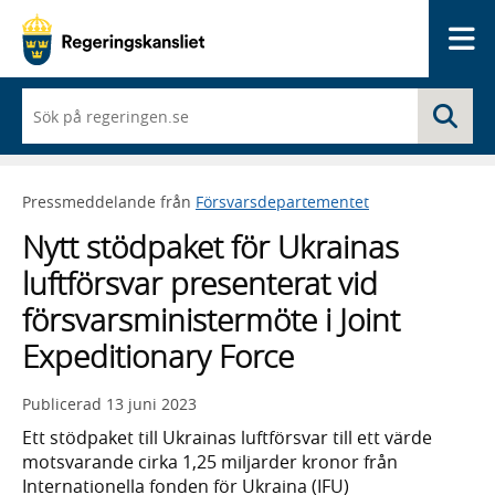
Me
När
Sö
du
börjar
skriva
så
Pressmeddelande från
Försvarsdepartementet
framträder
en
Nytt stödpaket för Ukrainas
lista
med
luftförsvar presenterat vid
sökförslag
försvarsministermöte i Joint
Expeditionary Force
Publicerad
13 juni 2023
Ett stödpaket till Ukrainas luftförsvar till ett värde
motsvarande cirka 1,25 miljarder kronor från
Internationella fonden för Ukraina (IFU)