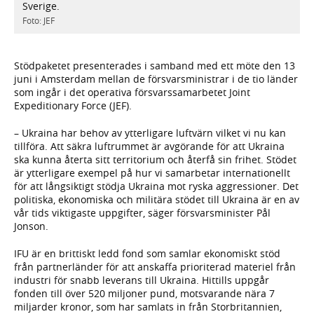
Sverige.
Foto: JEF
Stödpaketet presenterades i samband med ett möte den 13
juni i Amsterdam mellan de försvarsministrar i de tio länder
som ingår i det operativa försvarssamarbetet Joint
Expeditionary Force (JEF).
– Ukraina har behov av ytterligare luftvärn vilket vi nu kan
tillföra. Att säkra luftrummet är avgörande för att Ukraina
ska kunna återta sitt territorium och återfå sin frihet. Stödet
är ytterligare exempel på hur vi samarbetar internationellt
för att långsiktigt stödja Ukraina mot ryska aggressioner. Det
politiska, ekonomiska och militära stödet till Ukraina är en av
vår tids viktigaste uppgifter, säger försvarsminister Pål
Jonson.
IFU är en brittiskt ledd fond som samlar ekonomiskt stöd
från partnerländer för att anskaffa prioriterad materiel från
industri för snabb leverans till Ukraina. Hittills uppgår
fonden till över 520 miljoner pund, motsvarande nära 7
miljarder kronor, som har samlats in från Storbritannien,