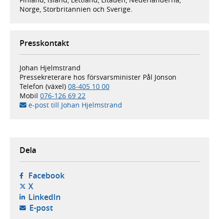
Norge, Storbritannien och Sverige.
Presskontakt
Johan Hjelmstrand
Pressekreterare hos försvarsminister Pål Jonson
Telefon (växel)
08-405 10 00
Mobil
076-126 69 22
e-post till Johan Hjelmstrand
Dela
- öppnas i ny flik, extern webbplats,
Facebook
- öppnas i ny flik, extern webbplats,
X
- öppnas i ny flik, extern webbplats,
LinkedIn
- öppnar din e-postklient,
E-post