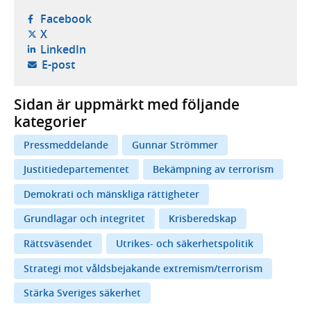
- öppnas i ny flik, extern webbplats,
Facebook
- öppnas i ny flik, extern webbplats,
X
- öppnas i ny flik, extern webbplats,
LinkedIn
- öppnar din e-postklient,
E-post
Sidan är uppmärkt med följande
kategorier
Pressmeddelande
Gunnar Strömmer
Justitiedepartementet
Bekämpning av terrorism
Demokrati och mänskliga rättigheter
Grundlagar och integritet
Krisberedskap
Rättsväsendet
Utrikes- och säkerhetspolitik
Strategi mot våldsbejakande extremism/terrorism
Stärka Sveriges säkerhet