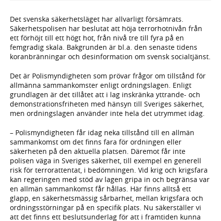
Det svenska säkerhetsläget har allvarligt försämrats.
Säkerhetspolisen har beslutat att höja terrorhotnivån från
ett förhöjt till ett högt hot, från nivå tre till fyra på en
femgradig skala. Bakgrunden är bl.a. den senaste tidens
koranbränningar och desinformation om svensk socialtjänst.
Det är Polismyndigheten som prövar frågor om tillstånd för
allmänna sammankomster enligt ordningslagen. Enligt
grundlagen är det tillåtet att i lag inskränka yttrande- och
demonstrationsfriheten med hänsyn till Sveriges säkerhet,
men ordningslagen använder inte hela det utrymmet idag.
– Polismyndigheten får idag neka tillstånd till en allmän
sammankomst om det finns fara för ordningen eller
säkerheten på den aktuella platsen. Däremot får inte
polisen väga in Sveriges säkerhet, till exempel en generell
risk för terrorattentat, i bedömningen. Vid krig och krigsfara
kan regeringen med stöd av lagen gripa in och begränsa var
en allmän sammankomst får hållas. Här finns alltså ett
glapp, en säkerhetsmässig sårbarhet, mellan krigsfara och
ordningsstörningar på en specifik plats. Nu säkerställer vi
att det finns ett beslutsunderlag för att i framtiden kunna