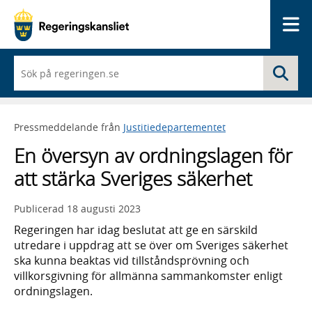
Me
När
Sö
du
börjar
skriva
så
Pressmeddelande från
Justitiedepartementet
framträder
en
En översyn av ordningslagen för
lista
med
att stärka Sveriges säkerhet
sökförslag
Publicerad
18 augusti 2023
Regeringen har idag beslutat att ge en särskild
utredare i uppdrag att se över om Sveriges säkerhet
ska kunna beaktas vid tillståndsprövning och
villkorsgivning för allmänna sammankomster enligt
ordningslagen.