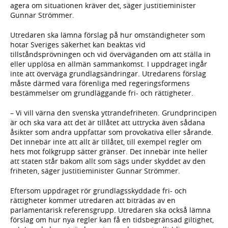
agera om situationen kräver det, säger justitieminister
Gunnar Strömmer.
Utredaren ska lämna förslag på hur omständigheter som
hotar Sveriges säkerhet kan beaktas vid
tillståndsprövningen och vid överväganden om att ställa in
eller upplösa en allmän sammankomst. I uppdraget ingår
inte att överväga grundlagsändringar. Utredarens förslag
måste därmed vara förenliga med regeringsformens
bestämmelser om grundläggande fri- och rättigheter.
– Vi vill värna den svenska yttrandefriheten. Grundprincipen
är och ska vara att det är tillåtet att uttrycka även sådana
åsikter som andra uppfattar som provokativa eller sårande.
Det innebär inte att allt är tillåtet, till exempel regler om
hets mot folkgrupp sätter gränser. Det innebär inte heller
att staten står bakom allt som sägs under skyddet av den
friheten, säger justitieminister Gunnar Strömmer.
Eftersom uppdraget rör grundlagsskyddade fri- och
rättigheter kommer utredaren att biträdas av en
parlamentarisk referensgrupp. Utredaren ska också lämna
förslag om hur nya regler kan få en tidsbegränsad giltighet,