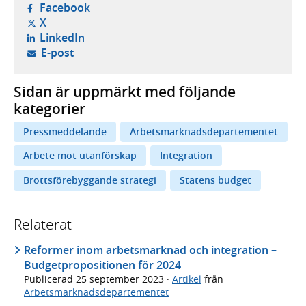
- öppnas i ny flik, extern webbplats,
Facebook
- öppnas i ny flik, extern webbplats,
X
- öppnas i ny flik, extern webbplats,
LinkedIn
- öppnar din e-postklient,
E-post
Sidan är uppmärkt med följande
kategorier
Pressmeddelande
Arbetsmarknadsdepartementet
Arbete mot utanförskap
Integration
Brottsförebyggande strategi
Statens budget
Relaterat
Reformer inom arbetsmarknad och integration –
Budgetpropositionen för 2024
Publicerad
25 september 2023
·
Artikel
från
Arbetsmarknadsdepartementet