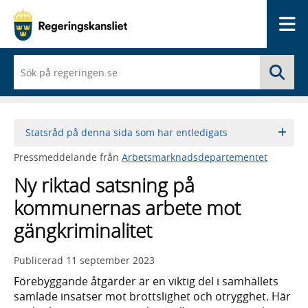
Me
När
Sö
du
börjar
skriva
så
framträder
Statsråd på denna sida som har entledigats
en
lista
Pressmeddelande från
Arbetsmarknadsdepartementet
med
sökförslag
Ny riktad satsning på
kommunernas arbete mot
gängkriminalitet
Publicerad
11 september 2023
Förebyggande åtgärder är en viktig del i samhällets
samlade insatser mot brottslighet och otrygghet. Här