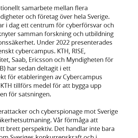
tionellt samarbete mellan flera
ndigheter och företag över hela Sverige.
r i dag ett centrum för cyberförsvar och
knyter samman forskning och utbildning
onssäkerhet. Under 2022 presenterades
svenskt cybercampus. KTH, RISE,
tet, Saab, Ericsson och Myndigheten för
 har sedan deltagit i ett
ekt för etableringen av Cybercampus
 KTH tillförs medel för att bygga upp
en för satsningen.
yberattacker och cyberspionage mot Sverige
säkerhetsutmaning. Vår förmåga att
t brett perspektiv. Det handlar inte bara
 om Sveriges konkurrenskraft och i