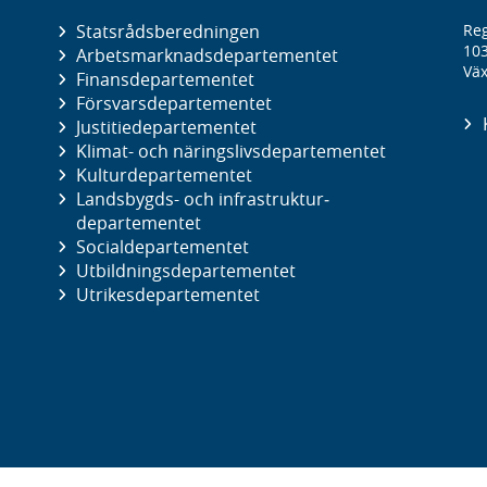
Statsrådsberedningen
Reg
10
Arbetsmarknads­departementet
Väx
Finans­departementet
Försvars­departementet
Justitie­departementet
Klimat- och näringslivs­departementet
Kultur­departementet
Landsbygds- och infrastruktur­
departementet
Social­departementet
Utbildnings­departementet
Utrikes­departementet