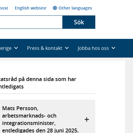
post
English website
Other languages
Sök
verige
Press & kontakt
Jobba hos oss
tatsråd på denna sida som har
ntledigats
Mats Persson,
arbetsmarknads- och
integrationsminister,
entledigades den 28 juni 2025.