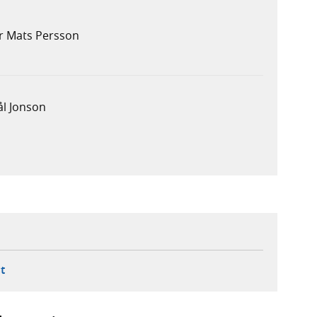
er Mats Persson
ål Jonson
ebbplats,
ern webbplats,
 ny flik, extern webbplats,
- öppnar din e-postklient,
t