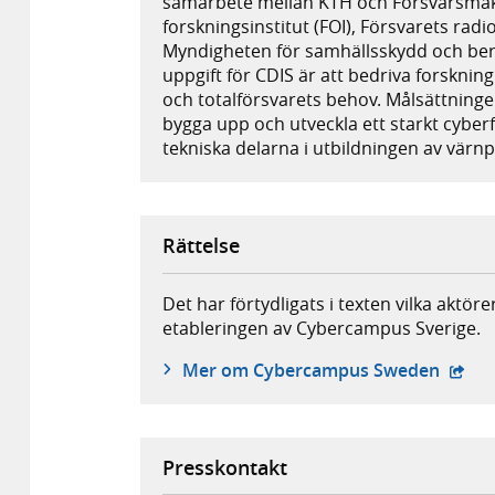
samarbete mellan KTH och Försvarsmakt
forskningsinstitut (FOI), Försvarets rad
Myndigheten för samhällsskydd och bered
uppgift för CDIS är att bedriva forskn
och totalförsvarets behov. Målsättningen 
bygga upp och utveckla ett starkt cyber
tekniska delarna i utbildningen av värnp
Rättelse
Det har förtydligats i texten vilka aktör
etableringen av Cybercampus Sverige.
- exte
Mer om Cybercampus Sweden
Presskontakt