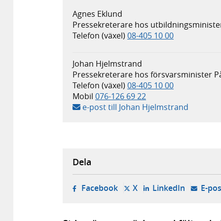
Agnes Eklund
Pressekreterare hos utbildningsminist
Telefon (växel)
08-405 10 00
Johan Hjelmstrand
Pressekreterare hos försvarsminister P
Telefon (växel)
08-405 10 00
Mobil
076-126 69 22
e-post till Johan Hjelmstrand
Dela
- öppnas i ny flik, extern w
- öppnas i ny flik, ext
- öppnas i
Facebook
X
LinkedIn
E-pos