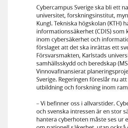
Cybercampus Sverige ska bli ett na
universitet, forskningsinstitut, my
Kungl. Tekniska högskolan (KTH) ha
informationssäkerhet (CDIS) som 
inom cybersäkerhet och informati
förslaget att det ska inrättas ett 
Försvarsmakten, Karlstads universi
samhällsskydd och beredskap (MSB)
Vinnovafinansierat planeringsproj
Sverige. Regeringen föreslår nu att
utbildning och forskning inom ram
– Vi befinner oss i allvarstider. C
och svenska intressen är en stor 
hantera cyberhoten måste ses ur et
om nationell säkerhet, utan också