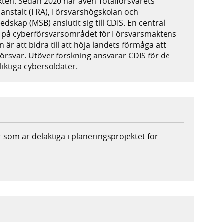
en. Sedan 2020 har även Totalförsvarets
ioanstalt (FRA), Försvarshögskolan och
skap (MSB) anslutit sig till CDIS. En central
ing på cyberförsvarsområdet för Försvarsmaktens
är att bidra till att höja landets förmåga att
försvar. Utöver forskning ansvarar CDIS för de
liktiga cybersoldater.
er som är delaktiga i planeringsprojektet för
rn webbplats,