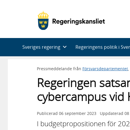
Huvudnavigering
Sveriges regering
Regeringens politik i Sve
Pressmeddelande från
Försvarsdepartementet
,
Regeringen satsar
cybercampus vid
Publicerad
06 september 2023
Uppdaterad
08
I budgetpropositionen för 202