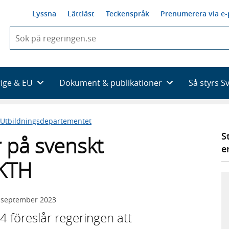
Lyssna
Lättläst
Teckenspråk
Prenumerera via e-
När
du
börjar
skriva
så
rige & EU
Dokument & publikationer
Så styrs S
framträder
en
lista
Utbildningsdepartementet
med
sökförslag
S
 på svenskt
e
 KTH
 september 2023
4 föreslår regeringen att