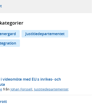
ebbplats,
ern webbplats,
 ny flik, extern webbplats,
- öppnar din e-postklient,
t
kategorier
energard
Justitiedepartementet
tegration
 i videomöte med EU:s inrikes- och
uta
de
från
Johan Forssell
,
Justitiedepartementet
rott