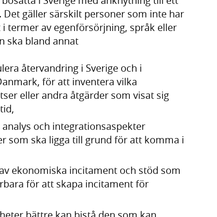
bosatta i Sverige med anknytning till ett
 Det gäller särskilt personer som inte har
 i termer av egenförsörjning, språk eller
en ska bland annat
ulera återvandring i Sverige och i
anmark, för att inventera vilka
tser eller andra åtgärder som visat sig
tid,
analys och integrationsaspekter
r som ska ligga till grund för att komma i
er av ekonomiska incitament och stöd som
bara för att skapa incitament för
heter bättre kan bistå den som kan