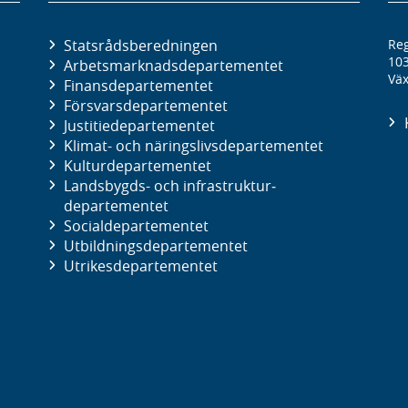
Statsrådsberedningen
Reg
10
Arbetsmarknads­departementet
Väx
Finans­departementet
Försvars­departementet
Justitie­departementet
Klimat- och näringslivs­departementet
Kultur­departementet
Landsbygds- och infrastruktur­
departementet
Social­departementet
Utbildnings­departementet
Utrikes­departementet