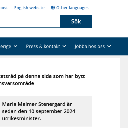
post
English website
Other languages
Sök
verige
Press & kontakt
Jobba hos oss
tatsråd på denna sida som har bytt
nsvarsområde
Maria Malmer Stenergard är
sedan den 10 september 2024
utrikesminister.