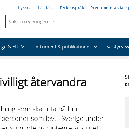
Lyssna
Lättläst
Teckenspråk
Prenumerera via e-
När
du
börjar
skriva
så
rige & EU
Dokument & publikationer
Så styrs S
framträder
en
lista
med
sökförslag
S
rivilligt återvandra
a
edning som ska titta på hur
personer som levt i Sverige under
ner som inte har integrerats i det