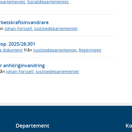
departementet
,
Socialdepartementet
,
arbetskraftsinvandrare
ån
Johan Forssell
,
Justitiedepartementet
rop. 2025/26:301
ga dokument
från
Justitiedepartementet
,
Regeringen
ör anhöriginvandring
rån
Johan Forssell
,
Justitiedepartementet
Departement
Ko