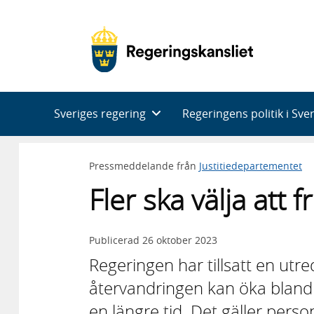
Huvudnavigering
Sveriges regering
Regeringens politik i Sve
Pressmeddelande från
Justitiedepartementet
Fler ska välja att f
Publicerad
26 oktober 2023
Regeringen har tillsatt en utr
återvandringen kan öka bland 
en längre tid. Det gäller perso