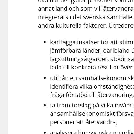
öka när det gäller personer som är 
annat land och som vill återvandra.
integrerats i det svenska samhället
andra kulturella faktorer. Utredar
kartlägga insatser för att stim
jämförbara länder, däribland D
lagstiftningsåtgärder, stödinsa
leda till konkreta resultat över 
utifrån en samhällsekonomisk 
identifiera vilka omständighete
fråga för stöd till återvandring,
ta fram förslag på vilka nivå
är samhällsekonomiskt försvar
personer att återvandra,
analysera hur svenska myndig