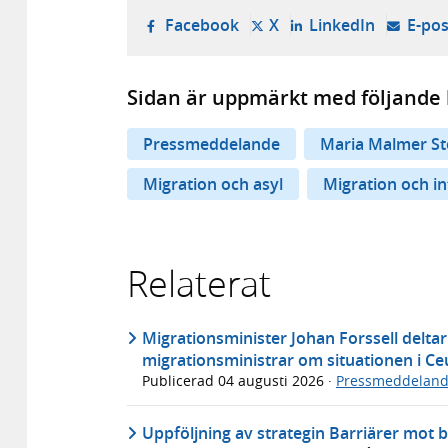
- öppnas i ny flik, extern w
- öppnas i ny flik, ext
- öppnas i
Facebook
X
LinkedIn
E-pos
Sidan är uppmärkt med följande 
Pressmeddelande
Maria Malmer St
Migration och asyl
Migration och in
Relaterat
Migrationsminister Johan Forssell deltar
migrationsministrar om situationen i Ce
Publicerad
04 augusti 2026
·
Pressmeddelan
Uppföljning av strategin Barriärer mot b