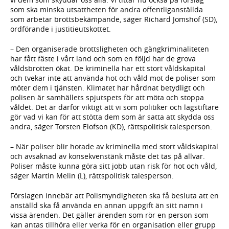
som ska minska utsattheten för andra offentliganställda
som arbetar brottsbekämpande, säger Richard Jomshof (SD),
ordförande i justitieutskottet.
– Den organiserade brottsligheten och gängkriminaliteten
har fått fäste i vårt land och som en följd har de grova
våldsbrotten ökat. De kriminella har ett stort våldskapital
och tvekar inte att använda hot och våld mot de poliser som
möter dem i tjänsten. Klimatet har hårdnat betydligt och
polisen är samhällets spjutspets för att möta och stoppa
våldet. Det är därför viktigt att vi som politiker och lagstiftare
gör vad vi kan för att stötta dem som är satta att skydda oss
andra, säger Torsten Elofson (KD), rättspolitisk talesperson.
– När poliser blir hotade av kriminella med stort våldskapital
och avsaknad av konsekvenstänk måste det tas på allvar.
Poliser måste kunna göra sitt jobb utan risk för hot och våld,
säger Martin Melin (L), rättspolitisk talesperson.
Förslagen innebär att Polismyndigheten ska få besluta att en
anställd ska få använda en annan uppgift än sitt namn i
vissa ärenden. Det gäller ärenden som rör en person som
kan antas tillhöra eller verka för en organisation eller grupp