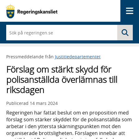
Me
När
Sö
du
börjar
skriva
så
Pressmeddelande från
Justitiedepartementet
framträder
en
Förslag om stärkt skydd för
lista
med
polisanställda överlämnas till
sökförslag
riksdagen
Publicerad
14 mars 2024
Regeringen har fattat beslut om en proposition med
förslag som stärker skyddet för de polisanställda som
arbetar i den yttersta skärningspunkten mot den
organiserade brottsligheten. Förslagen innebär att