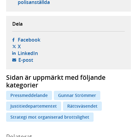
polisanställda
Dela
- öppnas i ny flik, extern webbplats,
Facebook
- öppnas i ny flik, extern webbplats,
X
- öppnas i ny flik, extern webbplats,
LinkedIn
- öppnar din e-postklient,
E-post
Sidan är uppmärkt med följande
kategorier
Pressmeddelande
Gunnar Strömmer
Justitiedepartementet
Rättsväsendet
Strategi mot organiserad brottslighet
Relaterat