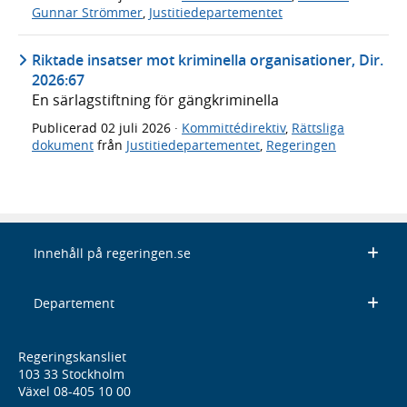
Gunnar Strömmer
,
Justitiedepartementet
Riktade insatser mot kriminella organisationer, Dir.
2026:67
En särlagstiftning för gängkriminella
Publicerad
02 juli 2026
·
Kommittédirektiv
,
Rättsliga
dokument
från
Justitiedepartementet
,
Regeringen
Innehåll på regeringen.se
Departement
Regeringskansliet
103 33 Stockholm
Växel 08-405 10 00