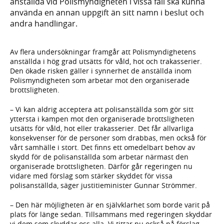
anställda vid Polismyndigheten i vissa fall ska kunna
använda en annan uppgift än sitt namn i beslut och
andra handlingar.
Av flera undersökningar framgår att Polismyndighetens
anställda i hög grad utsätts för våld, hot och trakasserier.
Den ökade risken gäller i synnerhet de anställda inom
Polismyndigheten som arbetar mot den organiserade
brottsligheten.
– Vi kan aldrig acceptera att polisanställda som gör sitt
yttersta i kampen mot den organiserade brottsligheten
utsätts för våld, hot eller trakasserier. Det får allvarliga
konsekvenser för de personer som drabbas, men också för
vårt samhälle i stort. Det finns ett omedelbart behov av
skydd för de polisanställda som arbetar närmast den
organiserade brottsligheten. Därför går regeringen nu
vidare med förslag som stärker skyddet för vissa
polisanställda, säger justitieminister Gunnar Strömmer.
– Den här möjligheten är en självklarhet som borde varit på
plats för länge sedan. Tillsammans med regeringen skyddar
vi dem som skyddar oss alla. Vi tittar nu också på förslag