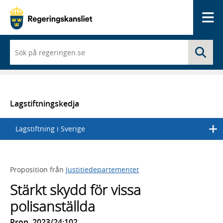
Me
När
Sö
du
börjar
skriva
så
framträder
en
Lagstiftningskedja
lista
med
Lagstiftning i Sverige
sökförslag
Proposition från
Justitiedepartementet
Stärkt skydd för vissa
polisanställda
Prop. 2023/24:102