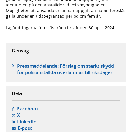
identiteten på den anställde vid Polismyndigheten.
Möjligheten att använda en annan uppgift än namn föreslås
gälla under en tidsbegränsad period om fem år.
Lagändringarna föreslås träda i kraft den 30 april 2024.
Genväg
Pressmeddelande: Förslag om stärkt skydd
för polisanställda överlämnas till riksdagen
Dela
- öppnas i ny flik, extern webbplats,
Facebook
- öppnas i ny flik, extern webbplats,
X
- öppnas i ny flik, extern webbplats,
LinkedIn
- öppnar din e-postklient,
E-post