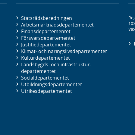
Statsrådsberedningen
Reg
10
Arbetsmarknads­departementet
Väx
Finans­departementet
Försvars­departementet
Justitie­departementet
Klimat- och näringslivs­departementet
Kultur­departementet
Landsbygds- och infrastruktur­
departementet
Social­departementet
Utbildnings­departementet
Utrikes­departementet