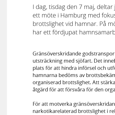
I dag, tisdag den 7 maj, delta
ett möte i Hamburg med foku
brottslighet vid hamnar. På m
har ett fördjupat hamnsamarb
Gränsöverskridande godstransporter 
utsträckning med sjöfart. Det inne
plats för att hindra införsel och utf
hamnarna bedöms av brottsbekämp
organiserad brottslighet. Att stärk
åtgärd för att försvåra för den org
För att motverka gränsöverskridand
narkotikarelaterad brottslighet i re