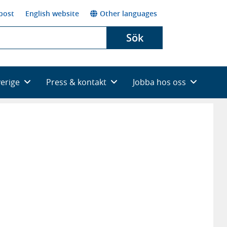
post
English website
Other languages
Sök
verige
Press & kontakt
Jobba hos oss