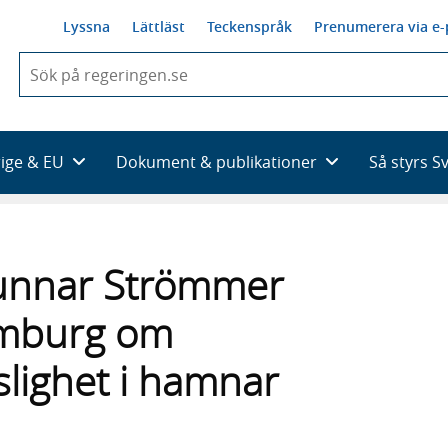
Lyssna
Lättläst
Teckenspråk
Prenumerera via e-
När
du
börjar
skriva
så
rige & EU
Dokument & publikationer
Så styrs S
framträder
en
lista
med
sökförslag
 Gunnar Strömmer
Hamburg om
slighet i hamnar