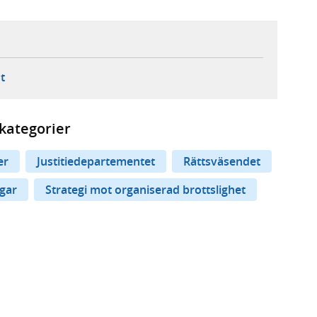
ebbplats,
ern webbplats,
 ny flik, extern webbplats,
- öppnar din e-postklient,
t
kategorier
er
Justitiedepartementet
Rättsväsendet
ngar
Strategi mot organiserad brottslighet