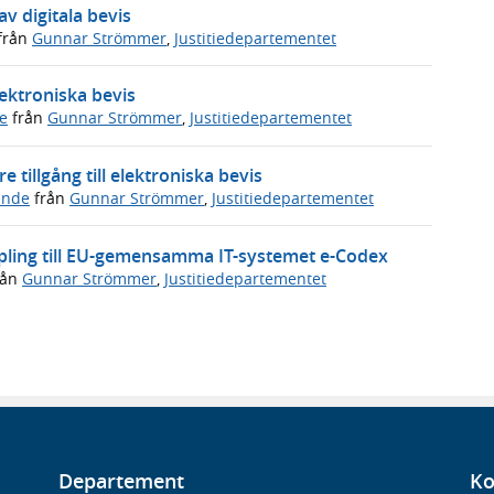
v digitala bevis
från
Gunnar Strömmer
,
Justitiedepartementet
lektroniska bevis
e
från
Gunnar Strömmer
,
Justitiedepartementet
e tillgång till elektroniska bevis
ande
från
Gunnar Strömmer
,
Justitiedepartementet
pling till EU-gemensamma IT-systemet e-Codex
rån
Gunnar Strömmer
,
Justitiedepartementet
Departement
Ko