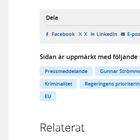
Dela
- öppnas i ny flik, extern w
- öppnas i ny flik, ext
- öppnas i
Facebook
X
LinkedIn
E-pos
Sidan är uppmärkt med följande 
Pressmeddelande
Gunnar Strömm
Kriminalitet
Regeringens prioriteri
EU
Relaterat