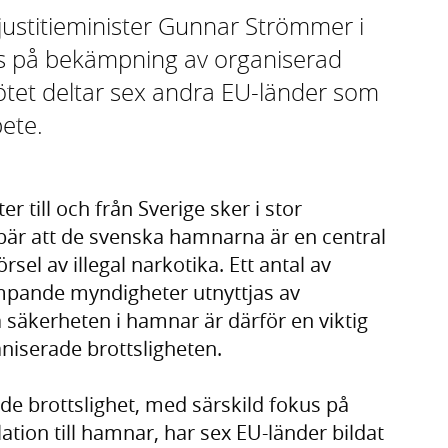
r justitieminister Gunnar Strömmer i
s på bekämpning av organiserad
ötet deltar sex andra EU-länder som
ete.
till och från Sverige sker i stor
bär att de svenska hamnarna är en central
örsel av illegal narkotika. Ett antal av
ande myndigheter utnyttjas av
a säkerheten i hamnar är därför en viktig
aniserade brottsligheten.
e brottslighet, med särskild fokus på
lation till hamnar, har sex EU-länder bildat