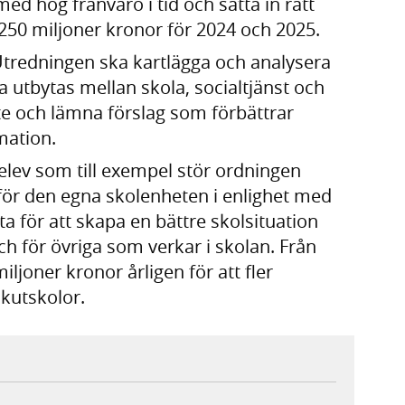
d hög frånvaro i tid och sätta in rätt
250 miljoner kronor för 2024 och 2025.
tredningen ska kartlägga och analysera
 utbytas mellan skola, socialtjänst och
te och lämna förslag som förbättrar
mation.
n elev som till exempel stör ordningen
anför den egna skolenheten i enlighet med
 för att skapa en bättre skolsituation
ch för övriga som verkar i skolan. Från
ljoner kronor årligen för att fler
kutskolor.