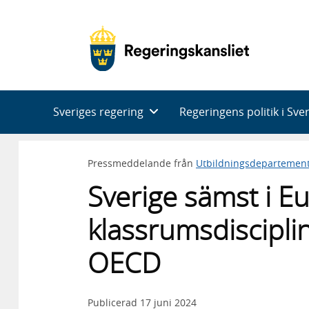
Huvudnavigering
Sveriges regering
Regeringens politik i Sve
Pressmeddelande från
Utbildningsdepartemen
Sverige sämst i E
klassrumsdisciplin 
OECD
Publicerad
17 juni 2024