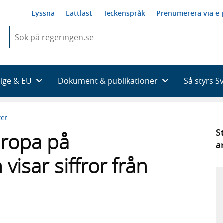
Lyssna
Lättläst
Teckenspråk
Prenumerera via e-
När
du
börjar
skriva
så
rige & EU
Dokument & publikationer
Så styrs S
framträder
en
lista
tet
med
sökförslag
S
uropa på
a
visar siffror från