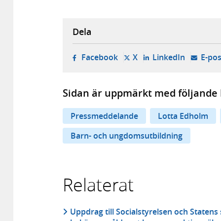
Dela
- öppnas i ny flik, extern w
- öppnas i ny flik, ext
- öppnas i
Facebook
X
LinkedIn
E-pos
Sidan är uppmärkt med följande 
Pressmeddelande
Lotta Edholm
Barn- och ungdomsutbildning
Relaterat
Uppdrag till Socialstyrelsen och Statens