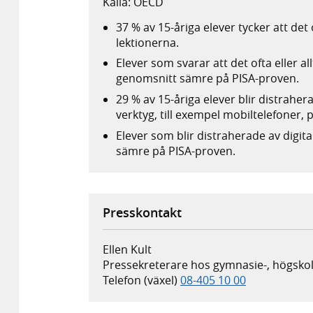
Källa: OECD
37 % av 15-åriga elever tycker att det o
lektionerna.
Elever som svarar att det ofta eller al
genomsnitt sämre på PISA-proven.
29 % av 15-åriga elever blir distrahe
verktyg, till exempel mobiltelefoner, på
Elever som blir distraherade av digit
sämre på PISA-proven.
Presskontakt
Ellen Kult
Pressekreterare hos gymnasie-, högskol
Telefon (växel)
08-405 10 00