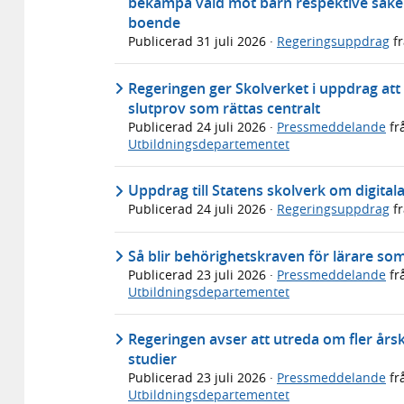
bekämpa våld mot barn respektive säker
boende
Publicerad
31 juli 2026
·
Regeringsuppdrag
f
Regeringen ger Skolverket i uppdrag att u
slutprov som rättas centralt
Publicerad
24 juli 2026
·
Pressmeddelande
fr
Utbildningsdepartementet
Uppdrag till Statens skolverk om digital
Publicerad
24 juli 2026
·
Regeringsuppdrag
f
Så blir behörighetskraven för lärare so
Publicerad
23 juli 2026
·
Pressmeddelande
fr
Utbildningsdepartementet
Regeringen avser att utreda om fler årsku
studier
Publicerad
23 juli 2026
·
Pressmeddelande
fr
Utbildningsdepartementet