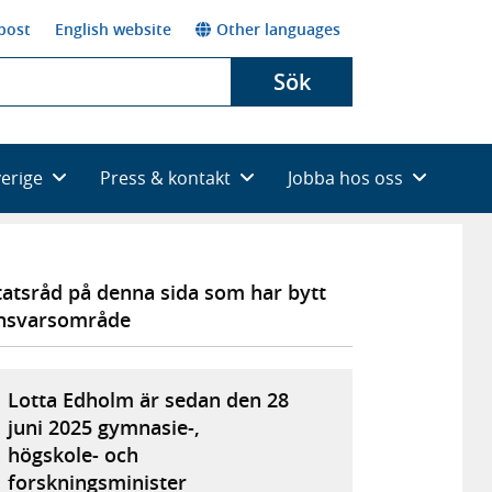
post
English website
Other languages
Sök
verige
Press & kontakt
Jobba hos oss
tatsråd på denna sida som har bytt
nsvarsområde
Lotta Edholm är sedan den 28
juni 2025 gymnasie-,
högskole- och
forskningsminister