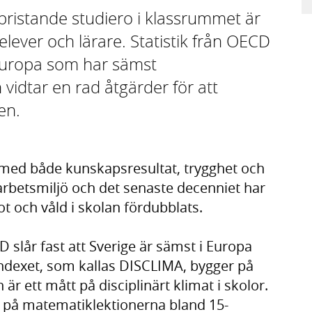
bristande studiero i klassrummet är
lever och lärare. Statistik från OECD
i Europa som har sämst
 vidtar en rad åtgärder för att
en.
 med både kunskapsresultat, trygghet och
 arbetsmiljö och det senaste decenniet har
t och våld i skolan fördubblats.
 slår fast att Sverige är sämst i Europa
 Indexet, som kallas DISCLIMA, bygger på
r ett mått på disciplinärt klimat i skolor.
 på matematiklektionerna bland 15-