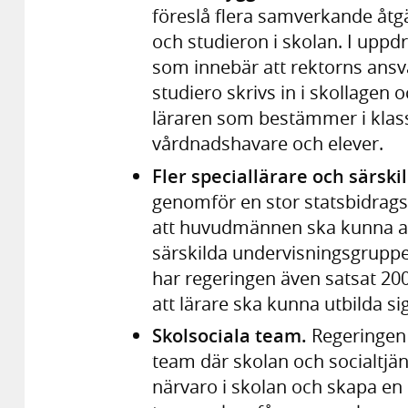
föreslå flera samverkande åtgä
och studieron i skolan. I uppd
som innebär att rektorns ansva
studiero skrivs in i skollagen o
läraren som bestämmer i klas
vårdnadshavare och elever.
Fler speciallärare och särsk
genomför en stor statsbidrags
att huvudmännen ska kunna anst
särskilda undervisningsgruppe
har regeringen även satsat 200
att lärare ska kunna utbilda sig 
Skolsociala team.
Regeringen
team där skolan och socialtjän
närvaro i skolan och skapa en 