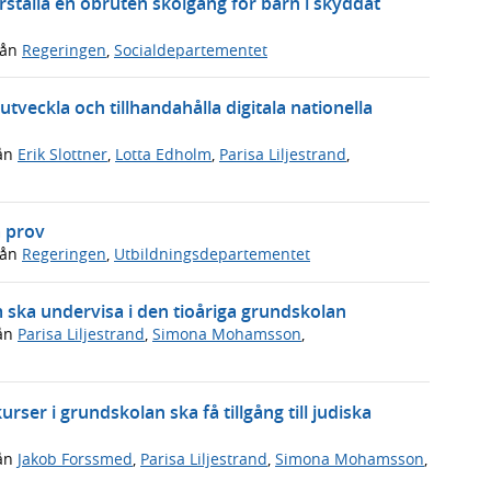
ställa en obruten skolgång för barn i skyddat
rån
Regeringen
,
Socialdepartementet
tveckla och tillhandahålla digitala nationella
ån
Erik Slottner
,
Lotta Edholm
,
Parisa Liljestrand
,
a prov
rån
Regeringen
,
Utbildningsdepartementet
m ska undervisa i den tioåriga grundskolan
ån
Parisa Liljestrand
,
Simona Mohamsson
,
rser i grundskolan ska få tillgång till judiska
ån
Jakob Forssmed
,
Parisa Liljestrand
,
Simona Mohamsson
,