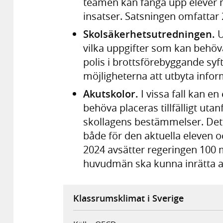
teamen kan fånga upp elever me
insatser. Satsningen omfattar 
Skolsäkerhetsutredningen.
U
vilka uppgifter som kan behöva
polis i brottsförebyggande syf
möjligheterna att utbyta infor
Akutskolor.
I vissa fall kan e
behöva placeras tillfälligt ut
skollagens bestämmelser. Detta
både för den aktuella eleven o
2024 avsätter regeringen 100 mi
huvudmän ska kunna inrätta a
Klassrumsklimat i Sverige