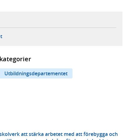
ebbplats,
ern webbplats,
 ny flik, extern webbplats,
- öppnar din e-postklient,
t
kategorier
Utbildningsdepartementet
 skolverk att stärka arbetet med att förebygga och