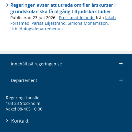
Regeringen avser att utreda om fler årskurser i
grundskolan ska få tillgång till judiska studier
Publicerad
23 juli 2026
·
Pressmeddelande
från
Jakob
Forssmed
,
Parisa Liljestrand
,
Simona Mohamsson
,
Utbildningsdepartementet
Innehåll på regeringen.se
Departement
Regeringskansliet
103 33 Stockholm
Växel 08-405 10 00
Kontakt