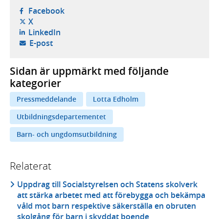
- öppnas i ny flik, extern webbplats,
Facebook
- öppnas i ny flik, extern webbplats,
X
- öppnas i ny flik, extern webbplats,
LinkedIn
- öppnar din e-postklient,
E-post
Sidan är uppmärkt med följande
kategorier
Pressmeddelande
Lotta Edholm
Utbildningsdepartementet
Barn- och ungdomsutbildning
Relaterat
Uppdrag till Socialstyrelsen och Statens skolverk
att stärka arbetet med att förebygga och bekämpa
våld mot barn respektive säkerställa en obruten
skolgång för barn i skyddat boende