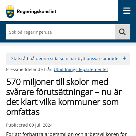
Me
När
Sö
du
börjar
skriva
så
framträder
Statsråd på denna sida som har bytt ansvarsområde
en
lista
Pressmeddelande från
Utbildningsdepartementet
med
sökförslag
570 miljoner till skolor med
svårare förutsättningar – nu är
det klart vilka kommuner som
omfattas
Publicerad
09 juli 2024
För att förbättra arbetsmiljön och arbetsvillkoren för