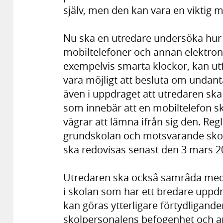
själv, men den kan vara en viktig m
Nu ska en utredare undersöka hur 
mobiltelefoner och annan elektro
exempelvis smarta klockor, kan ut
vara möjligt att besluta om undant
även i uppdraget att utredaren ska
som innebär att en mobiltelefon 
vägrar att lämna ifrån sig den. Re
grundskolan och motsvarande sko
ska redovisas senast den 3 mars 2
Utredaren ska också samråda med 
i skolan som har ett bredare uppd
kan göras ytterligare förtydliganden
skolpersonalens befogenhet och ans