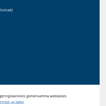
Kontakt
Regeringskansliets gemensamma webbplats.
lningar av kakor