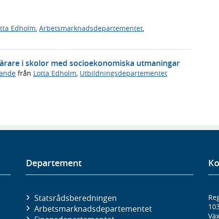
tta Edholm
,
Arbetsmarknadsdepartementet
,
r lärare i skolor med socioekonomiska utmaningar
ande
från
Lotta Edholm
,
Utbildningsdepartementet
Departement
Ko
Statsrådsberedningen
Reg
10
Arbetsmarknads­departementet
Väx