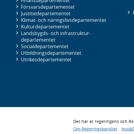
Finans­departementet
Försvars­departementet
Justitie­departementet
Klimat- och näringslivs­departementet
Kultur­departementet
Landsbygds- och infrastruktur­
departementet
Social­departementet
Utbildnings­departementet
Utrikes­departementet
Det här är regeringens och 
Om Regeringskansliet
Instäl