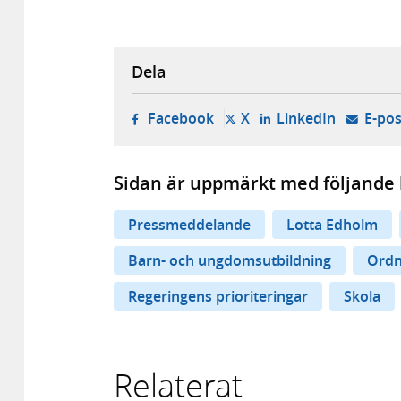
Dela
- öppnas i ny flik, extern w
- öppnas i ny flik, ext
- öppnas i
Facebook
X
LinkedIn
E-pos
Sidan är uppmärkt med följande 
Pressmeddelande
Lotta Edholm
Barn- och ungdomsutbildning
Ordn
Regeringens prioriteringar
Skola
Relaterat