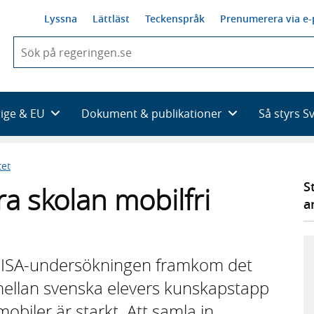
Lyssna
Lättläst
Teckenspråk
Prenumerera via e-
När
du
börjar
skriva
så
rige & EU
Dokument & publikationer
Så styrs S
framträder
en
lista
tet
med
sökförslag
S
ra skolan mobilfri
a
PISA-undersökningen framkom det
ellan svenska elevers kunskapstapp
biler är starkt. Att samla in