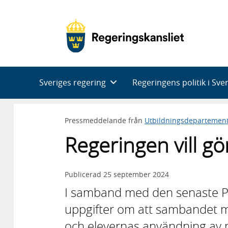
Huvudnavigering
Sveriges regering
Regeringens politik i Sve
Pressmeddelande från
Utbildningsdepartemen
Regeringen vill gö
Publicerad
25 september 2024
I samband med den senaste 
uppgifter om att sambandet m
och elevernas användning av mo