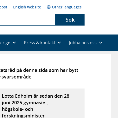
post
English website
Other languages
Sök
verige
Press & kontakt
Jobba hos oss
tatsråd på denna sida som har bytt
nsvarsområde
Lotta Edholm är sedan den 28
juni 2025 gymnasie-,
högskole- och
forskningsminister