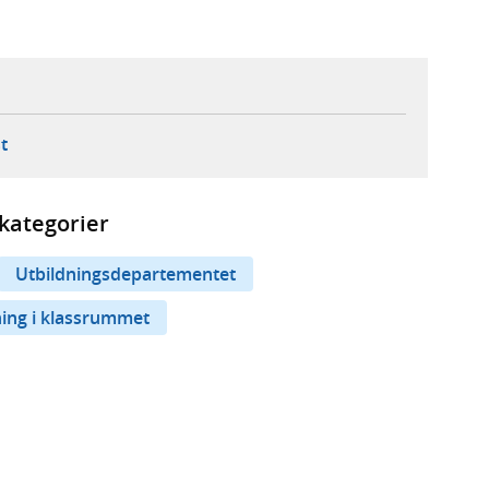
ebbplats,
ern webbplats,
 ny flik, extern webbplats,
- öppnar din e-postklient,
t
kategorier
Utbildningsdepartementet
ing i klassrummet