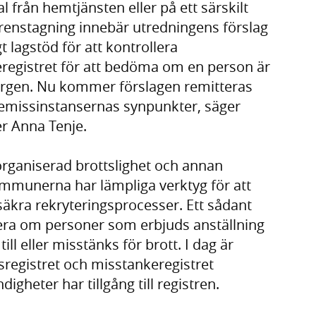
 från hemtjänsten eller på ett särskilt
erenstagning innebär utredningens förslag
t lagstöd för att kontrollera
eregistret för att bedöma om en person är
orgen. Nu kommer förslagen remitteras
 remissinstansernas synpunkter, säger
er Anna Tenje.
organiserad brottslighet och annan
kommunerna har lämpliga verktyg för att
kra rekryteringsprocesser. Ett sådant
lera om personer som erbjuds anställning
till eller misstänks för brott. I dag är
ngsregistret och misstankeregistret
gheter har tillgång till registren.