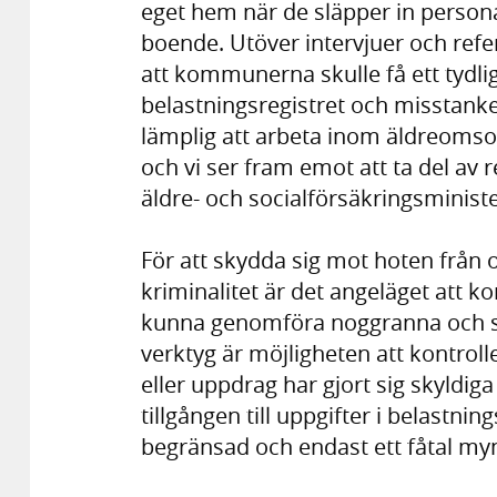
eget hem när de släpper in personal
boende. Utöver intervjuer och ref
att kommunerna skulle få ett tydlig
belastningsregistret och misstank
lämplig att arbeta inom äldreoms
och vi ser fram emot att ta del av
äldre- och socialförsäkringsminist
För att skydda sig mot hoten från 
kriminalitet är det angeläget att 
kunna genomföra noggranna och sä
verktyg är möjligheten att kontrol
eller uppdrag har gjort sig skyldiga 
tillgången till uppgifter i belastni
begränsad och endast ett fåtal myndi