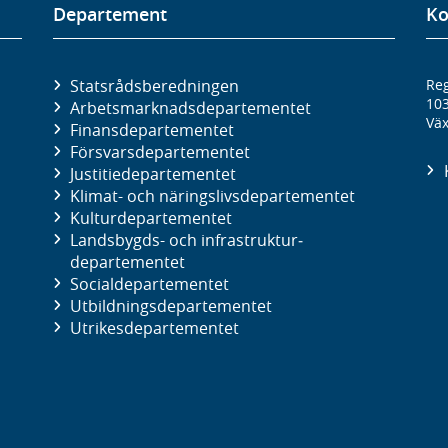
Departement
Ko
Statsrådsberedningen
Reg
10
Arbetsmarknads­departementet
Väx
Finans­departementet
Försvars­departementet
Justitie­departementet
Klimat- och näringslivs­departementet
Kultur­departementet
Landsbygds- och infrastruktur­
departementet
Social­departementet
Utbildnings­departementet
Utrikes­departementet