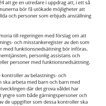
 att ge en utredare i uppdrag att, i ett så
unerna bör få utökade möjligheter att
llda och personer som erbjuds anställning
ria till regeringen med förslag om att
astnings- och misstankeregister av den som
er med funktionsnedsättning bör införas.
hemtjänsten, personlig assistans och
 eller personer med funktionsnedsättning.
kontroller av belastnings- och
m ska arbeta med barn och barn med
tvecklingen där det grova våldet har
llt yngre som både gärningspersoner och
 av de uppgifter som dessa kontroller ska