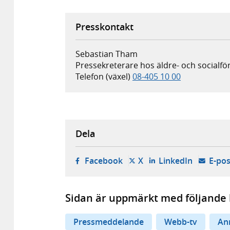
Presskontakt
Sebastian Tham
Pressekreterare hos äldre- och socialfö
Telefon (växel)
08-405 10 00
Dela
- öppnas i ny flik, extern w
- öppnas i ny flik, ext
- öppnas i
Facebook
X
LinkedIn
E-pos
Sidan är uppmärkt med följande 
Pressmeddelande
Webb-tv
An