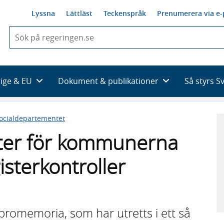
Lyssna
Lättläst
Teckenspråk
Prenumerera via e-
När
du
börjar
skriva
så
rige & EU
Dokument & publikationer
Så styrs S
framträder
en
lista
ocialdepartementet
med
sökförslag
ter för kommunerna
isterkontroller
promemoria, som har utretts i ett så