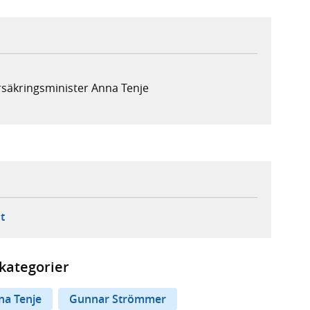
rsäkringsminister Anna Tenje
ebbplats,
ern webbplats,
 ny flik, extern webbplats,
- öppnar din e-postklient,
t
kategorier
na Tenje
Gunnar Strömmer