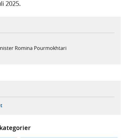
li 2025.
minister Romina Pourmokhtari
ebbplats,
ern webbplats,
 ny flik, extern webbplats,
- öppnar din e-postklient,
t
kategorier