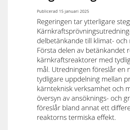
Publicerad
15 januari 2025
Regeringen tar ytterligare steg
Kärnkraftsprövningsutredninge
delbetänkande till klimat- oc
Första delen av betänkandet rö
kärnkraftsreaktorer med tydli
mål. Utredningen föreslår en 
tydligare uppdelning mellan p
kärnteknisk verksamhet och m
översyn av ansöknings- och gr
föreslår bland annat ett differ
reaktorns termiska effekt.