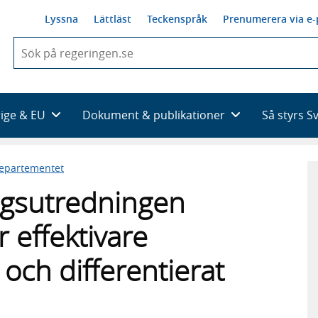
Lyssna
Lättläst
Teckenspråk
Prenumerera via e-
När
du
börjar
skriva
så
rige & EU
Dokument & publikationer
Så styrs S
framträder
en
lista
departementet
med
sökförslag
ngsutredningen
r effektivare
 och differentierat