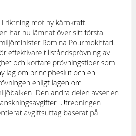
 i riktning mot ny kärnkraft.
n har nu lämnat över sitt första
h miljöminister Romina Pourmokhtari.
r effektivare tillståndsprövning av
ghet och kortare prövningstider som
ny lag om principbeslut och en
rövningen enligt lagen om
iljöbalken. Den andra delen avser en
anskningsavgifter. Utredningen
entierat avgiftsuttag baserat på