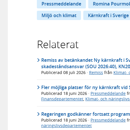
Pressmeddelande
Romina Pourmok
Miljö och klimat
Kärnkraft i Sverige
Relaterat
Remiss av betänkandet Ny kärnkraft i S
skadeståndsansvar (SOU 2026:40), KN2
Publicerad
08 juli 2026
·
Remiss
från
Klimat- 
Fler möjliga platser för ny kärnkraft vid
Publicerad
18 juni 2026
·
Pressmeddelande
f
Finansdepartementet
,
Klimat- och näringsli
Regeringen godkänner fortsatt program 
Publicerad
18 juni 2026
·
Pressmeddelande
f
näringslivsdepartementet