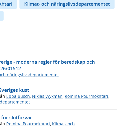
htari
Klimat- och näringslivsdepartementet
verige - moderna regler för beredskap och
026/01512
och näringslivsdepartementet
 Sveriges kust
rån
Ebba Busch
,
Niklas Wykman
,
Romina Pourmokhtari
,
vsdepartementet
för slutförvar
rån
Romina Pourmokhtari
,
Klimat- och