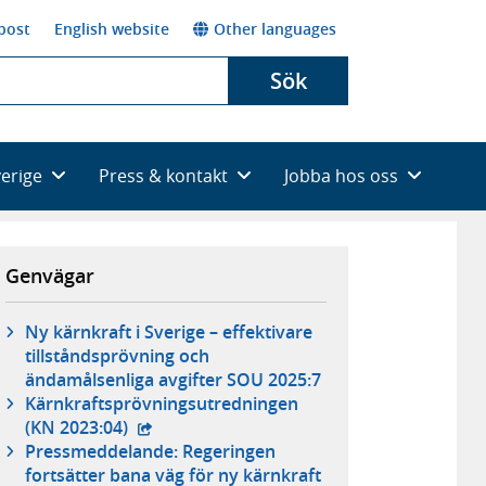
post
English website
Other languages
Sök
verige
Press & kontakt
Jobba hos oss
Genvägar
Ny kärnkraft i Sverige – effektivare
tillståndsprövning och
ändamålsenliga avgifter SOU 2025:7
Kärnkraftsprövningsutredningen
- extern webbplats,
(KN 2023:04)
Pressmeddelande: Regeringen
fortsätter bana väg för ny kärnkraft