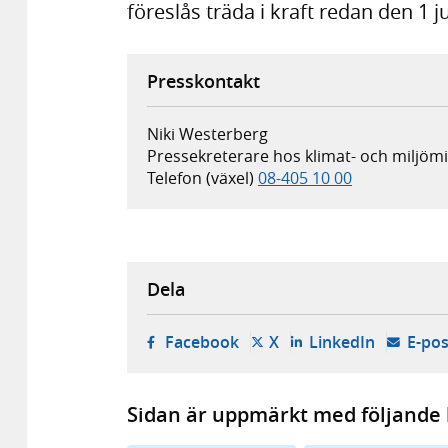
föreslås träda i kraft redan den 1 ju
Presskontakt
Niki Westerberg
Pressekreterare hos klimat- och miljö
Telefon (växel)
08-405 10 00
Dela
- öppnas i ny flik, extern w
- öppnas i ny flik, ext
- öppnas i
Facebook
X
LinkedIn
E-pos
Sidan är uppmärkt med följande 