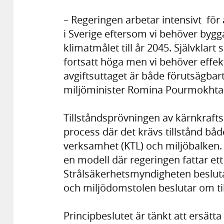
– Regeringen arbetar intensivt för 
i Sverige eftersom vi behöver bygg
klimatmålet till år 2045. Självklar
fortsatt höga men vi behöver effekti
avgiftsuttaget är både förutsägbart
miljöminister Romina Pourmokhtar
Tillståndsprövningen av kärnkraft
process där det krävs tillstånd båd
verksamhet (KTL) och miljöbalken.
en modell där regeringen fattar ett t
Strålsäkerhetsmyndigheten beslutar
och miljödomstolen beslutar om til
Principbeslutet är tänkt att ersätt