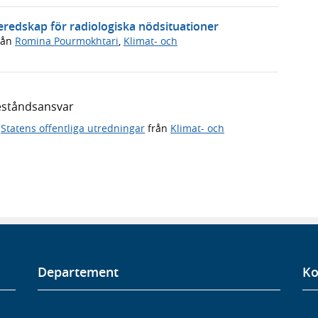
beredskap för radiologiska nödsituationer
rån
Romina Pourmokhtari
,
Klimat- och
eståndsansvar
,
Statens offentliga utredningar
från
Klimat- och
Departement
Ko