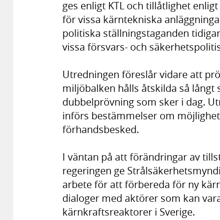
ges enligt KTL och tillåtlighet enli
för vissa kärntekniska anläggningar 
politiska ställningstaganden tidiga
vissa försvars- och säkerhetspolit
Utredningen föreslår vidare att pr
miljöbalken hålls åtskilda så långt
dubbelprövning som sker i dag. Utr
införs bestämmelser om möjlighet 
förhandsbesked.
I väntan på att förändringar av ti
regeringen ge Strålsäkerhetsmyndig
arbete för att förbereda för ny kä
dialoger med aktörer som kan vara
kärnkraftsreaktorer i Sverige.