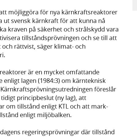
att möjliggöra för nya kärnkraftsreaktorer
a ut svensk kärnkraft för att kunna nå
t ska kraven på säkerhet och strålskydd vara
visera tillståndsprövningen och se till att
 och rättvist, säger klimat- och
i.
sreaktorer är en mycket omfattande
e enligt lagen (1984:3) om kärnteknisk
 Kärnkraftsprövningsutredningen föreslår
idigt principbeslut (ny lag), att
 om tillstånd enligt KTL och att mark-
lstånd enligt miljöbalken.
a dagens regeringsprövningar där tillstånd