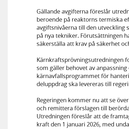
Gällande avgifterna föreslår utredn
beroende på reaktorns termiska ef
avgiftsnivåerna till den utvecklin
på nya tekniker. Förutsättningen ha
säkerställa att krav på säkerhet o
Kärnkraftsprövningsutredningen fo
som gäller behovet av anpassning o
kärnavfallsprogrammet för hanterin
deluppdrag ska levereras till rege
Regeringen kommer nu att se över
och remittera förslagen till berör
Utredningen föreslår att de framta
kraft den 1 januari 2026, med und