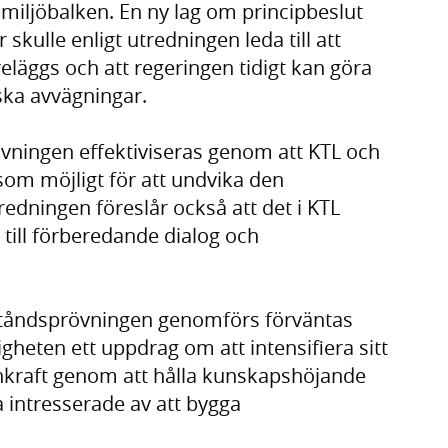
gt miljöbalken. En ny lag om principbeslut
skulle enligt utredningen leda till att
reläggs och att regeringen tidigt kan göra
iska avvägningar.
övningen effektiviseras genom att KTL och
 som möjligt för att undvika den
edningen föreslår också att det i KTL
till förberedande dialog och
llståndsprövningen genomförs förväntas
heten ett uppdrag om att intensifiera sitt
rnkraft genom att hålla kunskapshöjande
 intresserade av att bygga