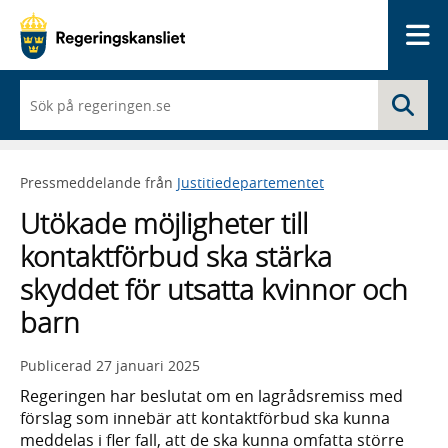
Me
När
Sö
du
börjar
skriva
så
Pressmeddelande från
Justitiedepartementet
framträder
en
Utökade möjligheter till
lista
med
kontaktförbud ska stärka
sökförslag
skyddet för utsatta kvinnor och
barn
Publicerad
27 januari 2025
Regeringen har beslutat om en lagrådsremiss med
förslag som innebär att kontaktförbud ska kunna
meddelas i fler fall, att de ska kunna omfatta större