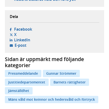
Dela
- öppnas i ny flik, extern webbplats,
Facebook
- öppnas i ny flik, extern webbplats,
X
- öppnas i ny flik, extern webbplats,
LinkedIn
- öppnar din e-postklient,
E-post
Sidan är uppmärkt med följande
kategorier
Pressmeddelande
Gunnar Strömmer
Justitiedepartementet
Barnets rättigheter
Jämställdhet
Mäns våld mot kvinnor och hedersvåld och förtryck