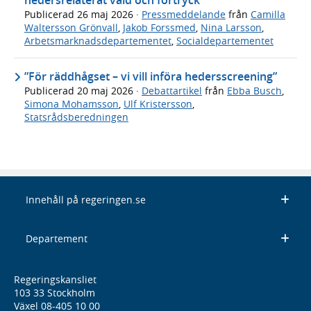
Publicerad
26 maj 2026
·
Pressmeddelande
från
Camilla
Waltersson Grönvall
,
Jakob Forssmed
,
Nina Larsson
,
Arbetsmarknadsdepartementet
,
Socialdepartementet
”För räddhågset – vi vill införa hedersscreening”
Publicerad
20 maj 2026
·
Debattartikel
från
Ebba Busch
,
Simona Mohamsson
,
Ulf Kristersson
,
Statsrådsberedningen
Innehåll på regeringen.se
Departement
Regeringskansliet
103 33 Stockholm
Växel 08-405 10 00