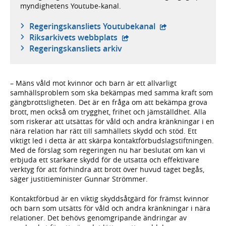
myndighetens Youtube-kanal.
- extern webbplat
Regeringskansliets Youtubekanal
- extern webbplats,
Riksarkivets webbplats
Regeringskansliets arkiv
– Mäns våld mot kvinnor och barn är ett allvarligt
samhällsproblem som ska bekämpas med samma kraft som
gängbrottsligheten. Det är en fråga om att bekämpa grova
brott, men också om trygghet, frihet och jämställdhet. Alla
som riskerar att utsättas för våld och andra kränkningar i en
nära relation har rätt till samhällets skydd och stöd. Ett
viktigt led i detta är att skärpa kontaktförbudslagstiftningen.
Med de förslag som regeringen nu har beslutat om kan vi
erbjuda ett starkare skydd för de utsatta och effektivare
verktyg för att förhindra att brott över huvud taget begås,
säger justitieminister Gunnar Strömmer.
Kontaktförbud är en viktig skyddsåtgärd för främst kvinnor
och barn som utsätts för våld och andra kränkningar i nära
relationer. Det behövs genomgripande ändringar av