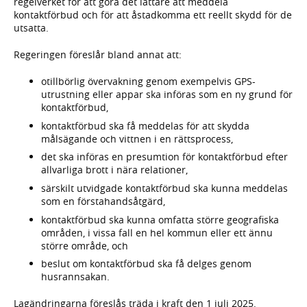
regelverket för att göra det lättare att meddela
kontaktförbud och för att åstadkomma ett reellt skydd för de
utsatta.
Regeringen föreslår bland annat att:
otillbörlig övervakning genom exempelvis GPS-
utrustning eller appar ska införas som en ny grund för
kontaktförbud,
kontaktförbud ska få meddelas för att skydda
målsägande och vittnen i en rättsprocess,
det ska införas en presumtion för kontaktförbud efter
allvarliga brott i nära relationer,
särskilt utvidgade kontaktförbud ska kunna meddelas
som en förstahandsåtgärd,
kontaktförbud ska kunna omfatta större geografiska
områden, i vissa fall en hel kommun eller ett ännu
större område, och
beslut om kontaktförbud ska få delges genom
husrannsakan.
Lagändringarna föreslås träda i kraft den 1 juli 2025.