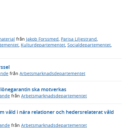
aterial
från
Jakob Forssmed
,
Parisa Liljestrand
,
rtementet
,
Kulturdepartementet
,
Socialdepartementet
,
ssel
ande
från
Arbetsmarknadsdepartementet
a lönegarantin ska motverkas
ande
från
Arbetsmarknadsdepartementet
våld i nära relationer och hedersrelaterat våld
ande
från
Arbetsmarknadsdepartementet