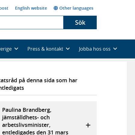
post
English website
Other languages
Sök
verige
Press & kontakt
Jobba hos oss
tatsråd på denna sida som har
ntledigats
Paulina Brandberg,
jämställdhets- och
arbetslivsminister,
entledigades den 31 mars