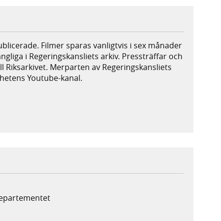
publicerade. Filmer sparas vanligtvis i sex månader
ängliga i Regeringskansliets arkiv. Pressträffar och
ill Riksarkivet. Merparten av Regeringskansliets
ighetens Youtube-kanal.
xtern webbplats,
plats,
epartementet