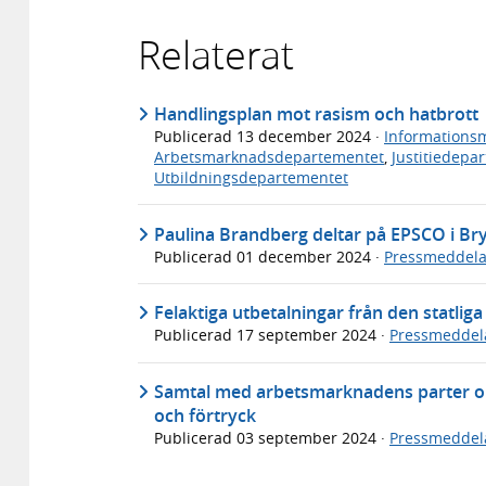
Relaterat
Handlingsplan mot rasism och hatbrott
Publicerad
13 december 2024
·
Informationsm
Arbetsmarknadsdepartementet
,
Justitiedepa
Utbildningsdepartementet
Paulina Brandberg deltar på EPSCO i Bry
Publicerad
01 december 2024
·
Pressmeddel
Felaktiga utbetalningar från den statlig
Publicerad
17 september 2024
·
Pressmeddel
Samtal med arbetsmarknadens parter om 
och förtryck
Publicerad
03 september 2024
·
Pressmeddel