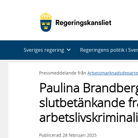
Huvudnavigering
Sveriges regering
Regeringens politik i Sve
Pressmeddelande från
Arbetsmarknadsdepart
Paulina Brandber
slutbetänkande f
arbetslivskriminali
Publicerad
28 februari 2025