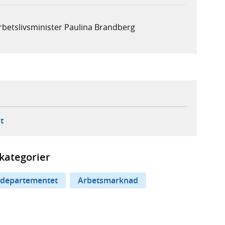
rbetslivsminister Paulina Brandberg
ebbplats,
ern webbplats,
 ny flik, extern webbplats,
- öppnar din e-postklient,
t
kategorier
departementet
Arbetsmarknad