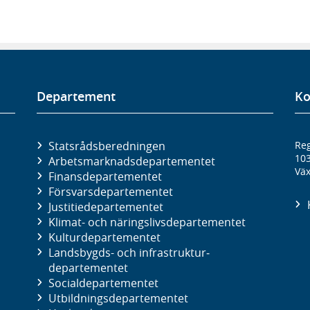
Departement
Ko
Statsrådsberedningen
Reg
10
Arbetsmarknads­departementet
Väx
Finans­departementet
Försvars­departementet
Justitie­departementet
Klimat- och näringslivs­departementet
Kultur­departementet
Landsbygds- och infrastruktur­
departementet
Social­departementet
Utbildnings­departementet