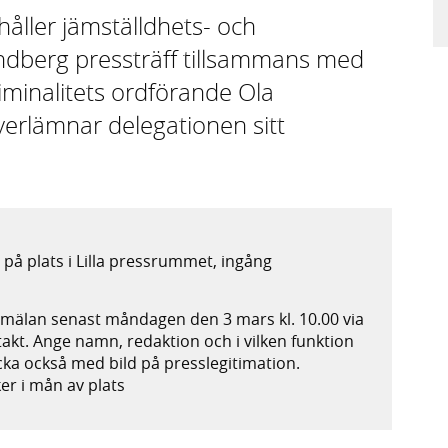
åller jämställdhets- och
andberg pressträff tillsammans med
iminalitets ordförande Ola
verlämnar delegationen sitt
på plats i Lilla pressrummet, ingång
nmälan senast måndagen den 3 mars kl. 10.00 via
takt. Ange namn, redaktion och i vilken funktion
kicka också med bild på presslegitimation.
ker i mån av plats