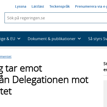
Lyssna
Lättläst
Teckenspråk
Prenumerera via e-
När
du
börjar
skriva
så
rige & EU
Dokument & publikationer
Så styrs S
framträder
en
lista
ementet
med
sökförslag
S
g tar emot
e
rån Delegationen mot
tet