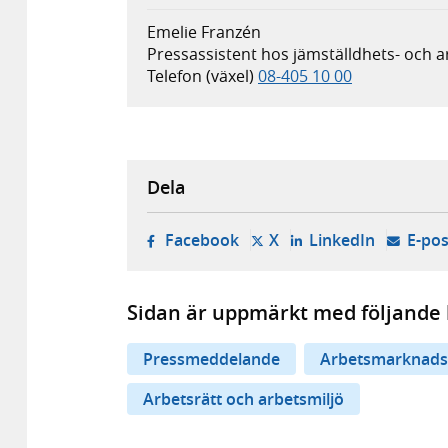
Emelie Franzén
Pressassistent hos jämställdhets- och a
Telefon (växel)
08-405 10 00
Dela
- öppnas i ny flik, extern w
- öppnas i ny flik, ext
- öppnas i
Facebook
X
LinkedIn
E-pos
Sidan är uppmärkt med följande 
Pressmeddelande
Arbetsmarknads
Arbetsrätt och arbetsmiljö