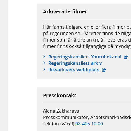
Arkiverade filmer
Här fanns tidigare en eller flera filmer 
på regeringen.se. Därefter finns de tillg
filmer som är äldre än tre år levereras t
filmer finns också tillgängliga på mynd
- e
Regeringskansliets Youtubekanal
Regeringskansliets arkiv
- extern webb
Riksarkivets webbplats
Presskontakt
Alena Zakharava
Presskommunikatör, Arbetsmarknadsd
Telefon (växel)
08-405 10 00