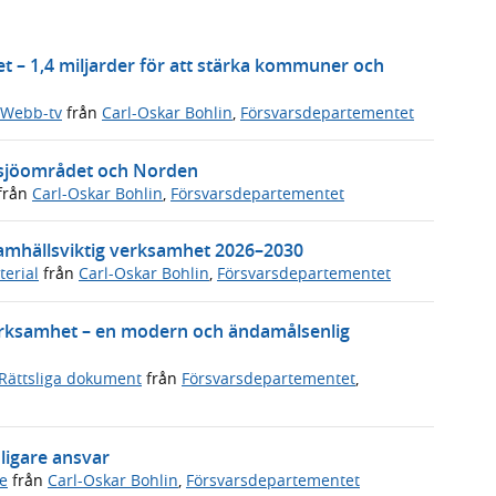
 – 1,4 miljarder för att stärka kommuner och
Webb-tv
från
Carl-Oskar Bohlin
,
Försvarsdepartementet
ersjöområdet och Norden
från
Carl-Oskar Bohlin
,
Försvarsdepartementet
 samhällsviktig verksamhet 2026–2030
erial
från
Carl-Oskar Bohlin
,
Försvarsdepartementet
verksamhet – en modern och ändamålsenlig
Rättsliga dokument
från
Försvarsdepartementet
,
dligare ansvar
e
från
Carl-Oskar Bohlin
,
Försvarsdepartementet