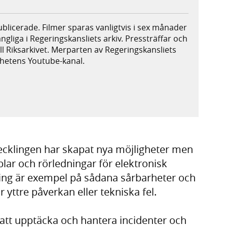
publicerade. Filmer sparas vanligtvis i sex månader
ängliga i Regeringskansliets arkiv. Pressträffar och
ill Riksarkivet. Merparten av Regeringskansliets
ighetens Youtube-kanal.
xtern webbplats,
plats,
ecklingen har skapat nya möjligheter men
ar och rörledningar för elektronisk
ng är exempel på sådana sårbarheter och
ör yttre påverkan eller tekniska fel.
att upptäcka och hantera incidenter och