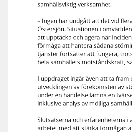
samhällsviktig verksamhet.
– Ingen har undgått att det vid flera
Östersjön. Situationen i omvärlden v
att upptäcka och agera när incident
förmåga att hantera sådana störnin
tjänster fortsätter att fungera, trot
hela samhällets motståndskraft, säg
I uppdraget ingår även att ta fram
utvecklingen av förekomsten av st
under en händelse lämna en tvärsek
inklusive analys av möjliga samhä
Slutsatserna och erfarenheterna i 
arbetet med att stärka förmågan at