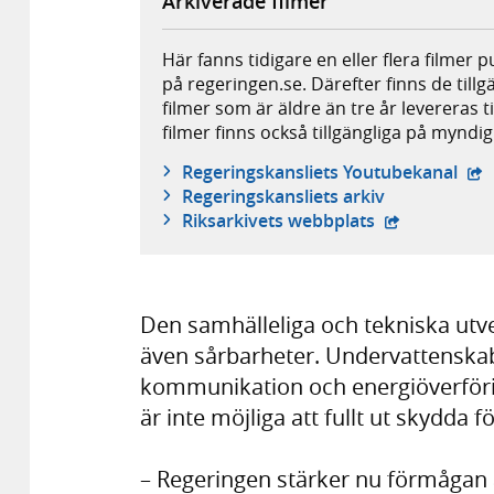
Arkiverade filmer
Här fanns tidigare en eller flera filmer 
på regeringen.se. Därefter finns de tillg
filmer som är äldre än tre år levereras t
filmer finns också tillgängliga på mynd
- e
Regeringskansliets Youtubekanal
Regeringskansliets arkiv
- extern webb
Riksarkivets webbplats
Den samhälleliga och tekniska utv
även sårbarheter. Undervattenskabl
kommunikation och energiöverföri
är inte möjliga att fullt ut skydda f
– Regeringen stärker nu förmågan 