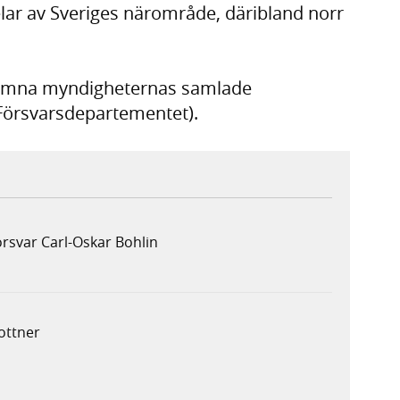
lar av Sveriges närområde, däribland norr
 lämna myndigheternas samlade
 (Försvarsdepartementet).
försvar Carl-Oskar Bohlin
lottner