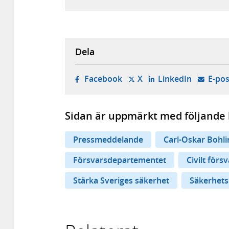
Dela
- öppnas i ny flik, extern w
- öppnas i ny flik, ext
- öppnas i
Facebook
X
LinkedIn
E-pos
Sidan är uppmärkt med följande 
Pressmeddelande
Carl-Oskar Bohli
Försvarsdepartementet
Civilt förs
Stärka Sveriges säkerhet
Säkerhetsp