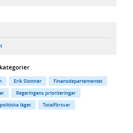
ebbplats,
ern webbplats,
 ny flik, extern webbplats,
- öppnar din e-postklient,
t
kategorier
n
Erik Slottner
Finansdepartementet
var
Regeringens prioriteringar
olitiska läget
Totalförsvar