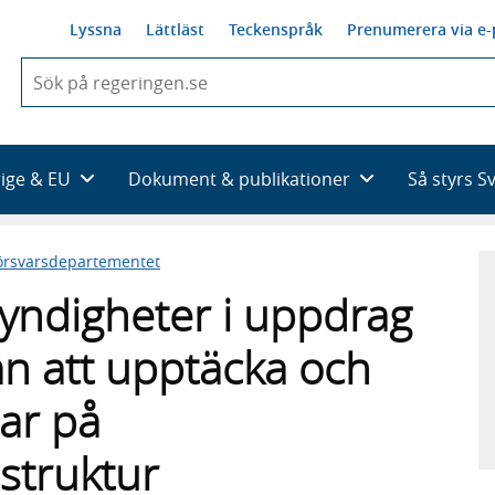
Lyssna
Lättläst
Teckenspråk
Prenumerera via e-
När
du
börjar
skriva
så
rige & EU
Dokument & publikationer
Så styrs S
framträder
en
lista
örsvarsdepartementet
med
sökförslag
yndigheter i uppdrag
an att upptäcka och
gar på
struktur