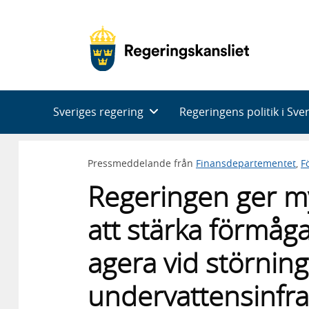
Huvudnavigering
Sveriges regering
Regeringens politik i Sve
Pressmeddelande från
Finansdepartementet
,
F
Regeringen ger m
att stärka förmåg
agera vid störnin
undervattensinfra