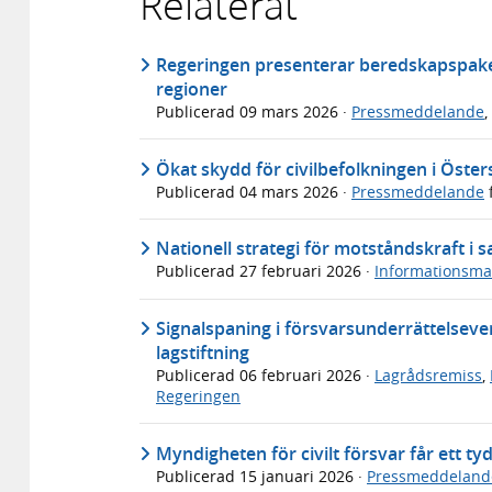
Relaterat
Regeringen presenterar beredskapspaket
regioner
Publicerad
09 mars 2026
·
Pressmeddelande
,
Ökat skydd för civilbefolkningen i Öst
Publicerad
04 mars 2026
·
Pressmeddelande
Nationell strategi för motståndskraft i
Publicerad
27 februari 2026
·
Informationsmat
Signalspaning i försvarsunderrättelse
lagstiftning
Publicerad
06 februari 2026
·
Lagrådsremiss
,
Regeringen
Myndigheten för civilt försvar får ett ty
Publicerad
15 januari 2026
·
Pressmeddeland