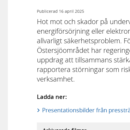
Publicerad
16 april 2025
Hot mot och skador på underva
energiförsörjning eller elektr
allvarligt säkerhetsproblem. Fö
Östersjöområdet har regeringe
uppdrag att tillsammans stär
rapportera störningar som risk
verksamhet.
Ladda ner:
Presentationsbilder från pressträ