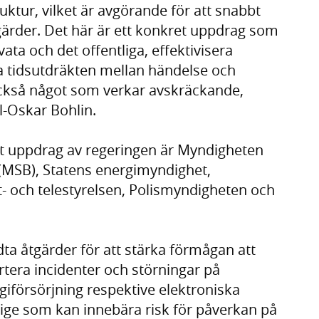
ktur, vilket är avgörande för att snabbt
tgärder. Det här är ett konkret uppdrag som
vata och det offentliga, effektivisera
 tidsutdräkten mellan händelse och
 också något som verkar avskräckande,
rl-Oskar Bohlin.
t uppdrag av regeringen är Myndigheten
(MSB), Statens energimyndighet,
t- och telestyrelsen, Polismyndigheten och
ta åtgärder för att stärka förmågan att
tera incidenter och störningar på
giförsörjning respektive elektroniska
rige som kan innebära risk för påverkan på