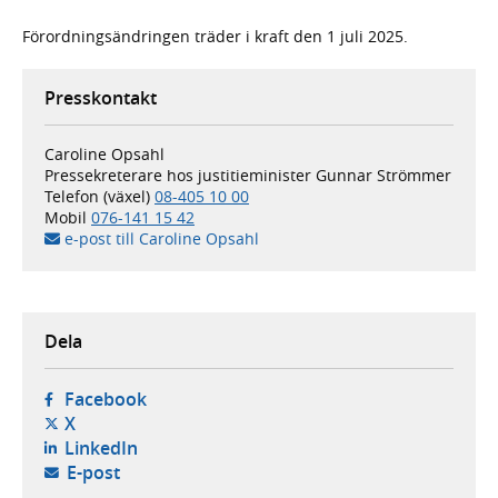
Förordningsändringen träder i kraft den 1 juli 2025.
Presskontakt
Caroline Opsahl
Pressekreterare hos justitieminister Gunnar Strömmer
Telefon (växel)
08-405 10 00
Mobil
076-141 15 42
e-post till Caroline Opsahl
Dela
- öppnas i ny flik, extern webbplats,
Facebook
- öppnas i ny flik, extern webbplats,
X
- öppnas i ny flik, extern webbplats,
LinkedIn
- öppnar din e-postklient,
E-post