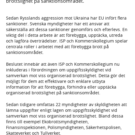
brottslighet på sanktionsområdet.
Sedan Rysslands aggression mot Ukraina har EU infört flera
sanktioner. Svenska myndigheter har ett ansvar att
säkerställa att dessa sanktioner genomförs och efterlevs. En
viktig del i detta arbete är att förebygga, upptäcka, utreda
och lagföra överträdelser. ISP och Kommerskollegium spelar
centrala roller i arbetet med att förebygga brott på
sanktionsområdet.
Beslutet innebär att även ISP och Kommerskollegium nu
inkluderas i förordningen om uppgiftsskyldighet vid
samverkan mot viss organiserad brottslighet. Detta gör det
möjligt för dem att effektivare och enklare utbyta
information för att förebygga, förhindra eller upptäcka
organiserad brottslighet på sanktionsområdet.
Sedan tidigare omfattas 22 myndigheter av skyldigheten att
lämna uppgifter enligt lagen om uppgiftsskyldighet vid
samverkan mot viss organiserad brottslighet. Bland dessa
finns till exempel Ekobrottsmyndigheten,
Finansinspektionen, Polismyndigheten, Säkerhetspolisen,
Skatteverket och Tullverket.