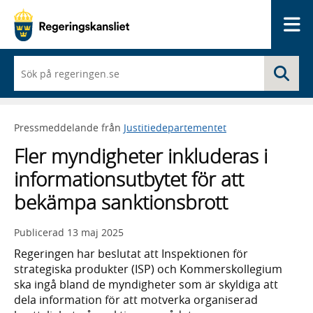
Me
När
Sö
du
börjar
skriva
så
Pressmeddelande från
Justitiedepartementet
framträder
en
Fler myndigheter inkluderas i
lista
med
informationsutbytet för att
sökförslag
bekämpa sanktionsbrott
Publicerad
13 maj 2025
Regeringen har beslutat att Inspektionen för
strategiska produkter (ISP) och Kommerskollegium
ska ingå bland de myndigheter som är skyldiga att
dela information för att motverka organiserad