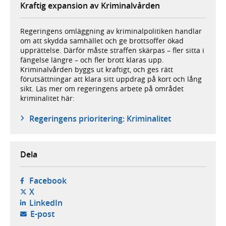
Kraftig expansion av Kriminalvården
Regeringens omläggning av kriminalpolitiken handlar
om att skydda samhället och ge brottsoffer ökad
upprättelse. Därför måste straffen skärpas – fler sitta i
fängelse längre – och fler brott klaras upp.
Kriminalvården byggs ut kraftigt, och ges rätt
förutsättningar att klara sitt uppdrag på kort och lång
sikt. Läs mer om regeringens arbete på området
kriminalitet här:
Regeringens prioritering: Kriminalitet
Dela
- öppnas i ny flik, extern webbplats,
Facebook
- öppnas i ny flik, extern webbplats,
X
- öppnas i ny flik, extern webbplats,
LinkedIn
- öppnar din e-postklient,
E-post