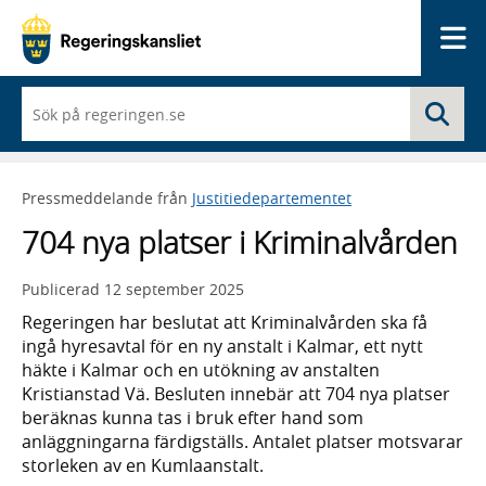
Me
När
Sö
du
börjar
skriva
så
Pressmeddelande från
Justitiedepartementet
framträder
en
704 nya platser i Kriminalvården
lista
med
sökförslag
Publicerad
12 september 2025
Regeringen har beslutat att Kriminalvården ska få
ingå hyresavtal för en ny anstalt i Kalmar, ett nytt
häkte i Kalmar och en utökning av anstalten
Kristianstad Vä. Besluten innebär att 704 nya platser
beräknas kunna tas i bruk efter hand som
anläggningarna färdigställs. Antalet platser motsvarar
storleken av en Kumlaanstalt.