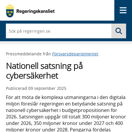
Me
När
Sö
du
börjar
skriva
så
Pressmeddelande från
Försvarsdepartementet
framträder
en
Nationell satsning på
lista
med
cybersäkerhet
sökförslag
Publicerad
09 september 2025
För att möta de komplexa utmaningarna i den digitala
miljön föreslår regeringen en betydande satsning på
nationell cybersäkerhet i budgetpropositionen för
2026. Satsningen uppgår till totalt 300 miljoner kronor
under 2026, 350 miljoner kronor under 2027 och 400
miljoner kronor under 2028. Pengarna fördelas