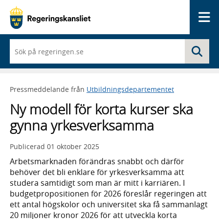
Me
När
Sö
du
börjar
skriva
så
Pressmeddelande från
Utbildningsdepartementet
framträder
en
Ny modell för korta kurser ska
lista
med
gynna yrkesverksamma
sökförslag
Publicerad
01 oktober 2025
Arbetsmarknaden förändras snabbt och därför
behöver det bli enklare för yrkesverksamma att
studera samtidigt som man är mitt i karriären. I
budgetpropositionen för 2026 föreslår regeringen att
ett antal högskolor och universitet ska få sammanlagt
20 miljoner kronor 2026 för att utveckla korta