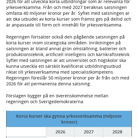
2026 för att utveckla korta utbildningar som är relevanta för
yrkesverksamma. Från och med 2027 beräknas satsningen
omfatta 40 miljoner kronor per år. Syftet med satsningen är
att öka utbudet av korta kurser som främst ges på deltid och
är anpassade till form och innehåll för yrkesverksamma.
Regeringen fortsätter också den pågående satsningen på
korta kurser inom strategiska områden. Inriktningen på
satsningen är bland annat grön omställning, batterier och
produktionsteknik, artificiell intelligens och kärnkraftsteknik.
Syftet med satsningen är att universitet och högskolor ska
kunna utveckla ett särskilt kvalificerat utbildningsutbud
riktat till yrkesverksamma med specialistkompetens.
Regeringen föreslår 50 miljoner kronor per år från och med
2026 för att permanenta denna satsning.
Förslagen bygger på en överenskommelse mellan
regeringen och Sverigedemokraterna.
Korta kurser ska gynna yrkesverksamma (miljoner
kronor)
2026
2027
2028