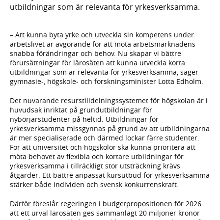
utbildningar som är relevanta för yrkesverksamma.
– Att kunna byta yrke och utveckla sin kompetens under
arbetslivet är avgörande för att möta arbetsmarknadens
snabba förändringar och behov. Nu skapar vi bättre
förutsättningar för lärosäten att kunna utveckla korta
utbildningar som är relevanta för yrkesverksamma, säger
gymnasie-, högskole- och forskningsminister Lotta Edholm.
Det nuvarande resurstilldelningssystemet för högskolan är i
huvudsak inriktat på grundutbildningar för
nybörjarstudenter på heltid. Utbildningar för
yrkesverksamma missgynnas på grund av att utbildningarna
är mer specialiserade och därmed lockar färre studenter.
För att universitet och högskolor ska kunna prioritera att
möta behovet av flexibla och kortare utbildningar för
yrkesverksamma i tillräckligt stor utsträckning krävs
åtgärder. Ett bättre anpassat kursutbud för yrkesverksamma
stärker både individen och svensk konkurrenskraft.
Därför föreslår regeringen i budgetpropositionen för 2026
att ett urval lärosäten ges sammanlagt 20 miljoner kronor