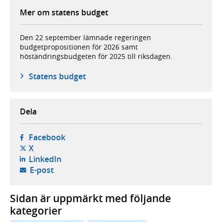
Mer om statens budget
Den 22 september lämnade regeringen
budgetpropositionen för 2026 samt
höständringsbudgeten för 2025 till riksdagen.
Statens budget
Dela
- öppnas i ny flik, extern webbplats,
Facebook
- öppnas i ny flik, extern webbplats,
X
- öppnas i ny flik, extern webbplats,
LinkedIn
- öppnar din e-postklient,
E-post
Sidan är uppmärkt med följande
kategorier