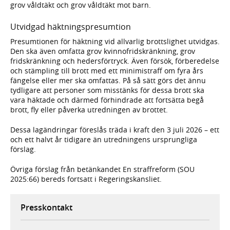
grov våldtäkt och grov våldtäkt mot barn.
Utvidgad häktningspresumtion
Presumtionen för häktning vid allvarlig brottslighet utvidgas.
Den ska även omfatta grov kvinnofridskränkning, grov
fridskränkning och hedersförtryck. Även försök, förberedelse
och stämpling till brott med ett minimistraff om fyra års
fängelse eller mer ska omfattas. På så sätt görs det ännu
tydligare att personer som misstänks för dessa brott ska
vara häktade och därmed förhindrade att fortsätta begå
brott, fly eller påverka utredningen av brottet.
Dessa lagändringar föreslås träda i kraft den 3 juli 2026 – ett
och ett halvt år tidigare än utredningens ursprungliga
förslag.
Övriga förslag från betänkandet En straffreform (SOU
2025:66) bereds fortsatt i Regeringskansliet.
Presskontakt