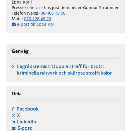
Ebba Koril
Pressekreterare hos justitieminister Gunnar Strömmer
Telefon (växel)
08-405 10 00
Mobil
076-126 49 29
e-post till Ebba Koril
Genväg
Lagrådsremiss: Dubbla straff för brott i
kriminella nätverk och skärpta straffskalor
Dela
- öppnas i ny flik, extern webbplats,
Facebook
- öppnas i ny flik, extern webbplats,
X
- öppnas i ny flik, extern webbplats,
LinkedIn
- öppnar din e-postklient,
E-post