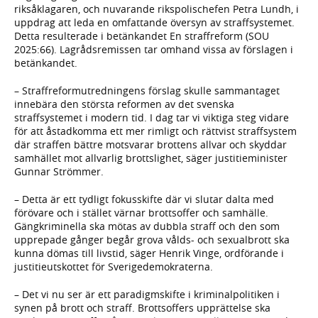
riksåklagaren, och nuvarande rikspolischefen Petra Lundh, i
uppdrag att leda en omfattande översyn av straffsystemet.
Detta resulterade i betänkandet En straffreform (SOU
2025:66). Lagrådsremissen tar omhand vissa av förslagen i
betänkandet.
– Straffreformutredningens förslag skulle sammantaget
innebära den största reformen av det svenska
straffsystemet i modern tid. I dag tar vi viktiga steg vidare
för att åstadkomma ett mer rimligt och rättvist straffsystem
där straffen bättre motsvarar brottens allvar och skyddar
samhället mot allvarlig brottslighet, säger justitieminister
Gunnar Strömmer.
– Detta är ett tydligt fokusskifte där vi slutar dalta med
förövare och i stället värnar brottsoffer och samhälle.
Gängkriminella ska mötas av dubbla straff och den som
upprepade gånger begår grova vålds- och sexualbrott ska
kunna dömas till livstid, säger Henrik Vinge, ordförande i
justitieutskottet för Sverigedemokraterna.
– Det vi nu ser är ett paradigmskifte i kriminalpolitiken i
synen på brott och straff. Brottsoffers upprättelse ska