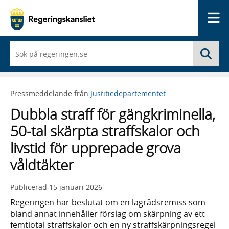
Me
När
Sö
du
börjar
skriva
så
Pressmeddelande från
Justitiedepartementet
framträder
en
Dubbla straff för gängkriminella,
lista
med
50-tal skärpta straffskalor och
sökförslag
livstid för upprepade grova
våldtäkter
Publicerad
15 januari 2026
Regeringen har beslutat om en lagrådsremiss som
bland annat innehåller förslag om skärpning av ett
femtiotal straffskalor och en ny straffskärpningsregel