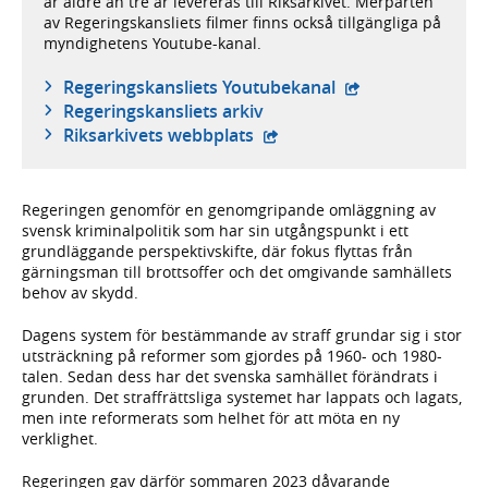
är äldre än tre år levereras till Riksarkivet. Merparten
av Regeringskansliets filmer finns också tillgängliga på
myndighetens Youtube-kanal.
- extern webbplat
Regeringskansliets Youtubekanal
Regeringskansliets arkiv
- extern webbplats,
Riksarkivets webbplats
Regeringen genomför en genomgripande omläggning av
svensk kriminalpolitik som har sin utgångspunkt i ett
grundläggande perspektivskifte, där fokus flyttas från
gärningsman till brottsoffer och det omgivande samhällets
behov av skydd.
Dagens system för bestämmande av straff grundar sig i stor
utsträckning på reformer som gjordes på 1960- och 1980-
talen. Sedan dess har det svenska samhället förändrats i
grunden. Det straffrättsliga systemet har lappats och lagats,
men inte reformerats som helhet för att möta en ny
verklighet.
Regeringen gav därför sommaren 2023 dåvarande