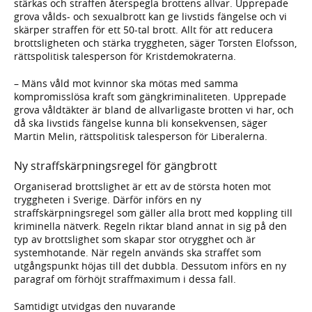
stärkas och straffen återspegla brottens allvar. Upprepade
grova vålds- och sexualbrott kan ge livstids fängelse och vi
skärper straffen för ett 50-tal brott. Allt för att reducera
brottsligheten och stärka tryggheten, säger Torsten Elofsson,
rättspolitisk talesperson för Kristdemokraterna.
– Mäns våld mot kvinnor ska mötas med samma
kompromisslösa kraft som gängkriminaliteten. Upprepade
grova våldtäkter är bland de allvarligaste brotten vi har, och
då ska livstids fängelse kunna bli konsekvensen, säger
Martin Melin, rättspolitisk talesperson för Liberalerna.
Ny straffskärpningsregel för gängbrott
Organiserad brottslighet är ett av de största hoten mot
tryggheten i Sverige. Därför införs en ny
straffskärpningsregel som gäller alla brott med koppling till
kriminella nätverk. Regeln riktar bland annat in sig på den
typ av brottslighet som skapar stor otrygghet och är
systemhotande. När regeln används ska straffet som
utgångspunkt höjas till det dubbla. Dessutom införs en ny
paragraf om förhöjt straffmaximum i dessa fall.
Samtidigt utvidgas den nuvarande