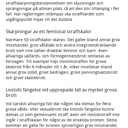
straffskärpningsbestämmelsen om skjutningar och
sprängningar på allmän plats så att den blir tillämplig i fler
fall. När regleringen tillämpas ska straffvärdet som
utgångspunkt höjas till det dubbla.
Skärpningar av ett femtiotal straffskalor
Närmare 50 straffskalor skärps. Det gäller bland annat grov
misshandel, grov våldtäkt och andra integritetskränkande
brott som inte sällan drabbar kvinnor och barn. Även
allvarliga välfärds- och förmögenhetsbrott omfattas av
förslagen. Till exempel höjs minimistraffen för grova
ekobrott från 6 månader till 1 år, vilket innefattar bland
annat grov stöld, grovt bedrägeri, grovt penningtvättsbrott
och grovt skattebrott.
Livstids fängelse vid upprepade fall av mycket grova
brott
Vid särskilt allvarliga fall där någon ska dömas för flera
grova vålds- eller sexualbrott ska livstids fängelse kunna
dömas ut som gemensamt straff, även om livstidsstraff inte
ingår i straffskalan för något av de enskilda brotten. Detta
kommer att gälla för brotten synnerligen grov misshandel,