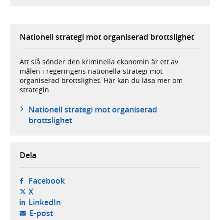
Nationell strategi mot organiserad brottslighet
Att slå sönder den kriminella ekonomin är ett av
målen i regeringens nationella strategi mot
organiserad brottslighet. Här kan du läsa mer om
strategin.
Nationell strategi mot organiserad
brottslighet
Dela
- öppnas i ny flik, extern webbplats,
Facebook
- öppnas i ny flik, extern webbplats,
X
- öppnas i ny flik, extern webbplats,
LinkedIn
- öppnar din e-postklient,
E-post