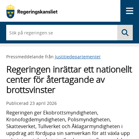
Me
När
Sö
du
börjar
skriva
så
Pressmeddelande från
Justitiedepartementet
framträder
en
Regeringen inrättar ett nationellt
lista
med
center för återtagande av
sökförslag
brottsvinster
Publicerad
23 april 2026
Regeringen ger Ekobrottsmyndigheten,
Kronofogdemyndigheten, Polismyndigheten,
Skatteverket, Tullverket och Åklagarmyndigheten i
uppdrag att fördjupa sin samverkan för att växla upp