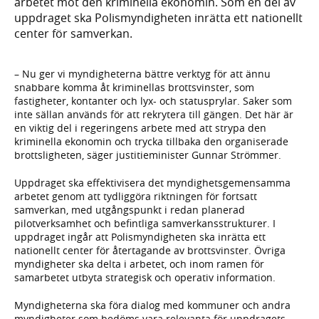
arbetet mot den kriminella ekonomin. Som en del av
uppdraget ska Polismyndigheten inrätta ett nationellt
center för samverkan.
– Nu ger vi myndigheterna bättre verktyg för att ännu
snabbare komma åt kriminellas brottsvinster, som
fastigheter, kontanter och lyx- och statusprylar. Saker som
inte sällan används för att rekrytera till gängen. Det här är
en viktig del i regeringens arbete med att strypa den
kriminella ekonomin och trycka tillbaka den organiserade
brottsligheten, säger justitieminister Gunnar Strömmer.
Uppdraget ska effektivisera det myndighetsgemensamma
arbetet genom att tydliggöra riktningen för fortsatt
samverkan, med utgångspunkt i redan planerad
pilotverksamhet och befintliga samverkansstrukturer. I
uppdraget ingår att Polismyndigheten ska inrätta ett
nationellt center för återtagande av brottsvinster. Övriga
myndigheter ska delta i arbetet, och inom ramen för
samarbetet utbyta strategisk och operativ information.
Myndigheterna ska föra dialog med kommuner och andra
myndigheter som bedöms vara relevanta för uppdragets