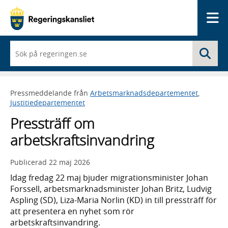
Me
När
Sö
du
börjar
skriva
så
Pressmeddelande från
Arbetsmarknadsdepartementet
,
framträder
Justitiedepartementet
en
lista
Pressträff om
med
sökförslag
arbetskraftsinvandring
Publicerad
22 maj 2026
Idag fredag 22 maj bjuder migrationsminister Johan
Forssell, arbetsmarknadsminister Johan Britz, Ludvig
Aspling (SD), Liza-Maria Norlin (KD) in till pressträff för
att presentera en nyhet som rör
arbetskraftsinvandring.