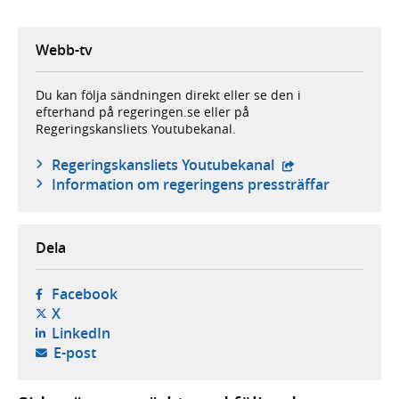
Webb-tv
Du kan följa sändningen direkt eller se den i
efterhand på regeringen.se eller på
Regeringskansliets Youtubekanal.
- extern webbplat
Regeringskansliets Youtubekanal
Information om regeringens pressträffar
Dela
- öppnas i ny flik, extern webbplats,
Facebook
- öppnas i ny flik, extern webbplats,
X
- öppnas i ny flik, extern webbplats,
LinkedIn
- öppnar din e-postklient,
E-post