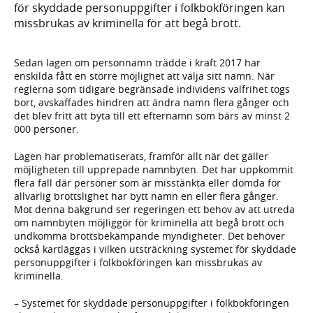
för skyddade personuppgifter i folkbokföringen kan
missbrukas av kriminella för att begå brott.
Sedan lagen om personnamn trädde i kraft 2017 har
enskilda fått en större möjlighet att välja sitt namn. När
reglerna som tidigare begränsade individens valfrihet togs
bort, avskaffades hindren att ändra namn flera gånger och
det blev fritt att byta till ett efternamn som bärs av minst 2
000 personer.
Lagen har problematiserats, framför allt när det gäller
möjligheten till upprepade namnbyten. Det har uppkommit
flera fall där personer som är misstänkta eller dömda för
allvarlig brottslighet har bytt namn en eller flera gånger.
Mot denna bakgrund ser regeringen ett behov av att utreda
om namnbyten möjlig­gör för kriminella att begå brott och
undkomma brotts­bekämpande myndigheter. Det behöver
också kartläggas i vilken utsträckning systemet för skyddade
personuppgifter i folkbokföringen kan missbrukas av
kriminella.
– Systemet för skyddade personuppgifter i folkbokföringen