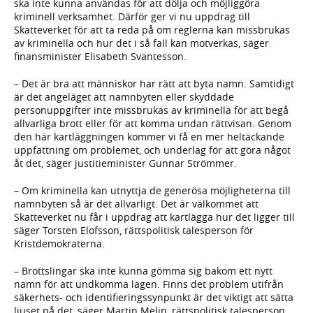
ska inte kunna användas för att dölja och möjliggöra
kriminell verksamhet. Därför ger vi nu uppdrag till
Skatteverket för att ta reda på om reglerna kan missbrukas
av kriminella och hur det i så fall kan motverkas, säger
finansminister Elisabeth Svantesson.
– Det är bra att människor har rätt att byta namn. Samtidigt
är det angeläget att namnbyten eller skyddade
personuppgifter inte missbrukas av kriminella för att begå
allvarliga brott eller för att komma undan rättvisan. Genom
den här kartläggningen kommer vi få en mer heltäckande
uppfattning om problemet, och underlag för att göra något
åt det, säger justitieminister Gunnar Strömmer.
– Om kriminella kan utnyttja de generösa möjligheterna till
namnbyten så är det allvarligt. Det är välkommet att
Skatteverket nu får i uppdrag att kartlägga hur det ligger till
säger Torsten Elofsson, rättspolitisk talesperson för
Kristdemokraterna.
– Brottslingar ska inte kunna gömma sig bakom ett nytt
namn för att undkomma lagen. Finns det problem utifrån
säkerhets- och identifieringssynpunkt är det viktigt att sätta
ljuset på det, säger Martin Melin, rättspolitisk talesperson