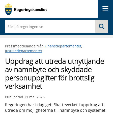
Me
När
Sö
du
börjar
skriva
så
Pressmeddelande från
Finansdepartementet
,
framträder
Justitiedepartementet
en
lista
Uppdrag att utreda utnyttjande
med
sökförslag
av namnbyte och skyddade
personuppgifter för brottslig
verksamhet
Publicerad
21 maj 2026
Regeringen har i dag gett Skatteverket i uppdrag att
utreda om möjligheterna till namnbyte och systemet