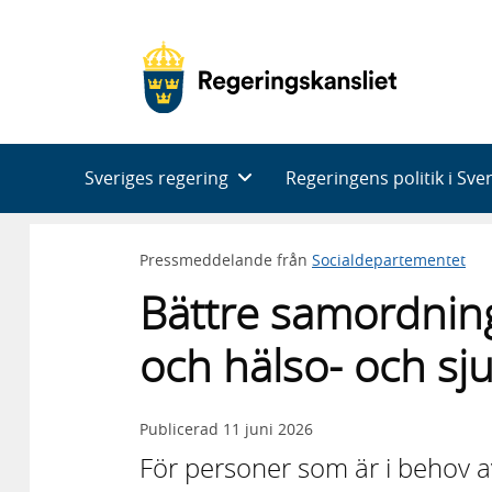
Huvudnavigering
Sveriges regering
Regeringens politik i Sve
Pressmeddelande från
Socialdepartementet
Bättre samordning
och hälso- och sj
Publicerad
11 juni 2026
För personer som är i behov av