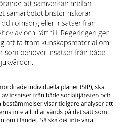
görande att samverkan mellan
t samarbetet brister riskerar
 och omsorg eller insatser från
ov av och rätt till. Regeringen ger
rag att ta fram kunskapsmaterial om
ner som behöver insatser från både
sjukvården.
amordnade individuella planer (SIP), ska
av insatser från både socialtjänsten och
a bestämmelser visar tidigare analyser att
erna inte alltid används på det sätt som
ntom i landet. Så ska det inte vara.