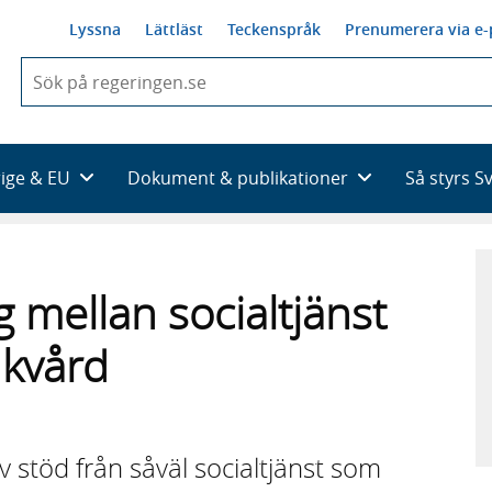
Lyssna
Lättläst
Teckenspråk
Prenumerera via e-
När
du
börjar
skriva
så
rige & EU
Dokument & publikationer
Så styrs S
framträder
en
lista
med
sökförslag
 mellan socialtjänst
ukvård
 stöd från såväl socialtjänst som