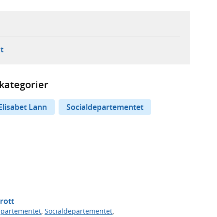
ebbplats,
ern webbplats,
 ny flik, extern webbplats,
- öppnar din e-postklient,
t
kategorier
Elisabet Lann
Socialdepartementet
rott
departementet
,
Socialdepartementet
,