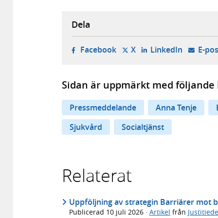
Dela
- öppnas i ny flik, extern w
- öppnas i ny flik, ext
- öppnas i
Facebook
X
LinkedIn
E-pos
Sidan är uppmärkt med följande 
Pressmeddelande
Anna Tenje
Sjukvård
Socialtjänst
Relaterat
Uppföljning av strategin Barriärer mot b
Publicerad
10 juli 2026
·
Artikel
från
Justitie