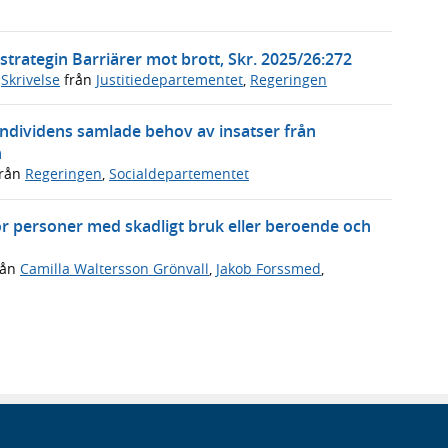
trategin Barriärer mot brott, Skr. 2025/26:272
,
Skrivelse
från
Justitiedepartementet
,
Regeringen
individens samlade behov av insatser från
n
rån
Regeringen
,
Socialdepartementet
ör personer med skadligt bruk eller beroende och
rån
Camilla Waltersson Grönvall
,
Jakob Forssmed
,