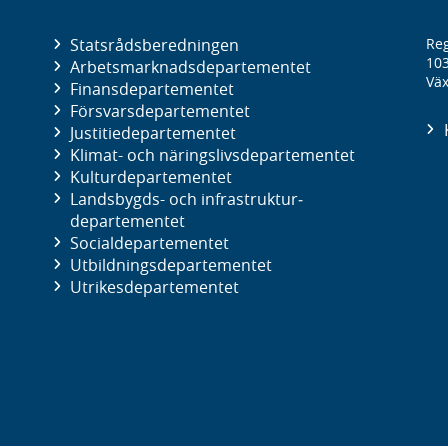
Statsrådsberedningen
Reg
10
Arbetsmarknads­departementet
Väx
Finans­departementet
Försvars­departementet
Justitie­departementet
Klimat- och näringslivs­departementet
Kultur­departementet
Landsbygds- och infrastruktur­
departementet
Social­departementet
Utbildnings­departementet
Utrikes­departementet