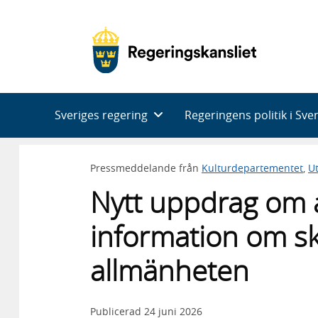
Huvudnavigering
Sveriges regering
Regeringens politik i Sve
Pressmeddelande från
Kulturdepartementet
,
U
Nytt uppdrag om 
information om sko
allmänheten
Publicerad
24 juni 2026