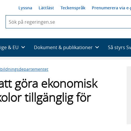
Lyssna
Lättläst
Teckenspråk
Prenumerera via e-
När
du
börjar
skriva
så
rige & EU
Dokument & publikationer
Så styrs S
framträder
en
lista
tbildningsdepartementet
med
sökförslag
att göra ekonomisk
lor tillgänglig för