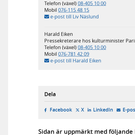
Telefon (växel)
08-405 10 00
Mobil
076-115 48 15
e-post till Liv Näslund
Harald Eiken
Pressekreterare hos kulturminister Pari
Telefon (växel)
08-405 10 00
Mobil
076-781 42 09
e-post till Harald Eiken
Dela
- öppnas i ny flik, extern w
- öppnas i ny flik, ext
- öppnas i
Facebook
X
LinkedIn
E-pos
Sidan är uppmärkt med följande 