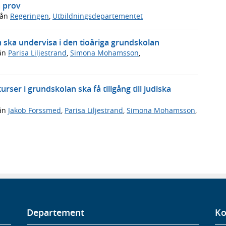
a prov
rån
Regeringen
,
Utbildningsdepartementet
m ska undervisa i den tioåriga grundskolan
ån
Parisa Liljestrand
,
Simona Mohamsson
,
rser i grundskolan ska få tillgång till judiska
ån
Jakob Forssmed
,
Parisa Liljestrand
,
Simona Mohamsson
,
Departement
Ko