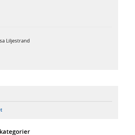
sa Liljestrand
ebbplats,
ern webbplats,
 ny flik, extern webbplats,
- öppnar din e-postklient,
t
kategorier