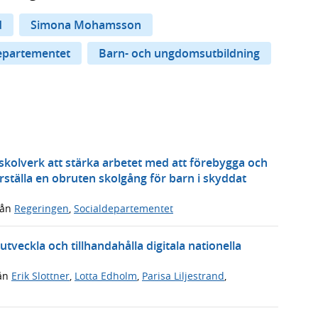
d
Simona Mohamsson
epartementet
Barn- och ungdomsutbildning
 skolverk att stärka arbetet med att förebygga och
ställa en obruten skolgång för barn i skyddat
rån
Regeringen
,
Socialdepartementet
tveckla och tillhandahålla digitala nationella
ån
Erik Slottner
,
Lotta Edholm
,
Parisa Liljestrand
,