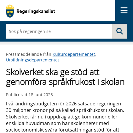
Me
När
Sö
du
börjar
skriva
så
Pressmeddelande från
Kulturdepartementet
,
framträder
Utbildningsdepartementet
en
lista
Skolverket ska ge stöd att
med
sökförslag
genomföra språkfrukost i skolan
Publicerad
18 juni 2026
I vårändringsbudgeten för 2026 satsade regeringen
30 miljoner kronor på så kallad språkfrukost i skolan.
Skolverket får nu i uppdrag att ge kommuner eller
enskilda huvudmän som har skolenheter med
socioekonomiskt svåra förutsättningar stöd för att