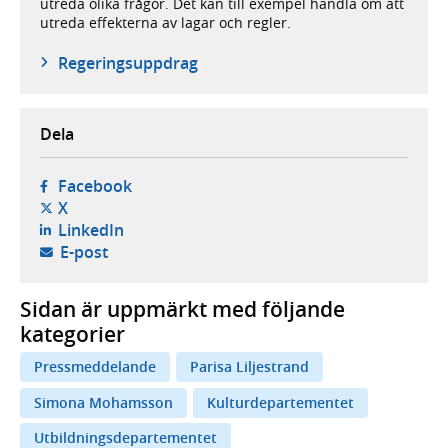
utreda olika frågor. Det kan till exempel handla om att
utreda effekterna av lagar och regler.
Regeringsuppdrag
Dela
- öppnas i ny flik, extern webbplats,
Facebook
- öppnas i ny flik, extern webbplats,
X
- öppnas i ny flik, extern webbplats,
LinkedIn
- öppnar din e-postklient,
E-post
Sidan är uppmärkt med följande
kategorier
Pressmeddelande
Parisa Liljestrand
Simona Mohamsson
Kulturdepartementet
Utbildningsdepartementet