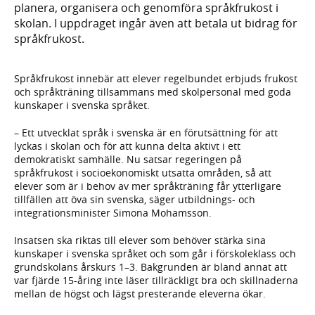
planera, organisera och genomföra språkfrukost i
skolan. I uppdraget ingår även att betala ut bidrag för
språkfrukost.
Språkfrukost innebär att elever regelbundet erbjuds frukost
och språkträning tillsammans med skolpersonal med goda
kunskaper i svenska språket.
– Ett utvecklat språk i svenska är en förutsättning för att
lyckas i skolan och för att kunna delta aktivt i ett
demokratiskt samhälle. Nu satsar regeringen på
språkfrukost i socioekonomiskt utsatta områden, så att
elever som är i behov av mer språkträning får ytterligare
tillfällen att öva sin svenska, säger utbildnings- och
integrationsminister Simona Mohamsson.
Insatsen ska riktas till elever som behöver stärka sina
kunskaper i svenska språket och som går i förskoleklass och
grundskolans årskurs 1–3. Bakgrunden är bland annat att
var fjärde 15-åring inte läser tillräckligt bra och skillnaderna
mellan de högst och lägst presterande eleverna ökar.