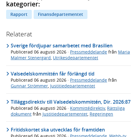
kategorier:
Rapport
Finansdepartementet
Relaterat
Sverige fördjupar samarbetet med Brasilien
Publicerad
06 augusti 2026
·
Pressmeddelande
från
Maria
Malmer Stenergard
,
Utrikesdepartementet
Valsedelskommittén får förlängd tid
Publicerad
06 augusti 2026
·
Pressmeddelande
från
Gunnar Strömmer
,
Justitiedepartementet
Tilläggsdirektiv till Valsedelskommittén, Dir. 2026:87
Publicerad
06 augusti 2026
·
Kommittédirektiv
,
Rättsliga
dokument
från
Justitiedepartementet
,
Regeringen
Fritidskortet ska utvecklas för framtiden
Publicerad
06 augusti 2026
·
Pressmeddelande
,
Webb-tv