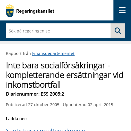
Me
När
Sö
du
börjar
skriva
så
Rapport från
Finansdepartementet
framträder
en
Inte bara socialförsäkringar -
lista
med
kompletterande ersättningar vid
sökförslag
inkomstbortfall
Diarienummer: ESS 2005:2
Publicerad
27 oktober 2005
Uppdaterad
02 april 2015
Ladda ner:
Inte bara socialförsäkringar -