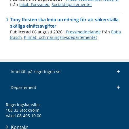
från
Jakob Forssmed
,
Socialdepartementet
Tony Rosten ska leda utredning för att säkerställa
skäliga elnätsavgifter
Publicerad
06 augusti 2026
·
Pressmeddelande
från
Ebba
Busch
,
Klimat- och näringslivsdepartementet
Innehåll på regeringen.se
Departement
Regeringskansliet
103 33 Stockholm
Växel 08-405 10 00
Kontakt