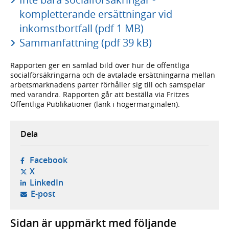
kompletterande ersättningar vid
inkomstbortfall (pdf 1 MB)
Sammanfattning (pdf 39 kB)
Rapporten ger en samlad bild över hur de offentliga
socialförsäkringarna och de avtalade ersättningarna mellan
arbetsmarknadens parter förhåller sig till och samspelar
med varandra. Rapporten går att beställa via Fritzes
Offentliga Publikationer (länk i högermarginalen).
Dela
- öppnas i ny flik, extern webbplats,
Facebook
- öppnas i ny flik, extern webbplats,
X
- öppnas i ny flik, extern webbplats,
LinkedIn
- öppnar din e-postklient,
E-post
Sidan är uppmärkt med följande