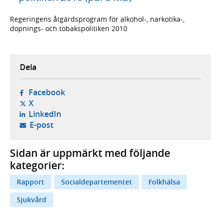
Regeringens åtgärdsprogram för alkohol-, narkotika-,
dopnings- och tobakspolitiken 2010
Dela
- öppnas i ny flik, extern webbplats,
Facebook
- öppnas i ny flik, extern webbplats,
X
- öppnas i ny flik, extern webbplats,
LinkedIn
- öppnar din e-postklient,
E-post
Sidan är uppmärkt med följande
kategorier:
Rapport
Socialdepartementet
Folkhälsa
Sjukvård