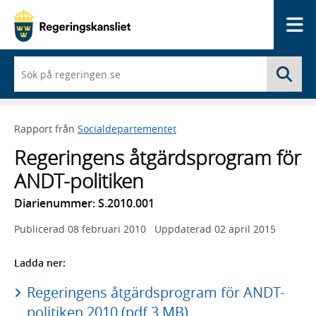
Me
När
Sö
du
börjar
skriva
så
Rapport från
Socialdepartementet
framträder
en
Regeringens åtgärdsprogram för
lista
med
ANDT-politiken
sökförslag
Diarienummer: S.2010.001
Publicerad
08 februari 2010
Uppdaterad
02 april 2015
Ladda ner:
Regeringens åtgärdsprogram för ANDT-
politiken 2010 (pdf 3 MB)