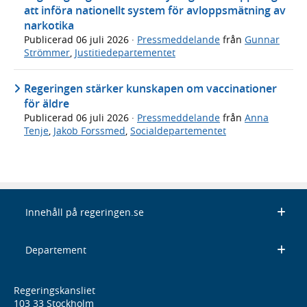
att införa nationellt system för avloppsmätning av
narkotika
Publicerad
06 juli 2026
·
Pressmeddelande
från
Gunnar
Strömmer
,
Justitiedepartementet
Regeringen stärker kunskapen om vaccinationer
för äldre
Publicerad
06 juli 2026
·
Pressmeddelande
från
Anna
Tenje
,
Jakob Forssmed
,
Socialdepartementet
Innehåll på regeringen.se
Departement
Regeringskansliet
103 33 Stockholm