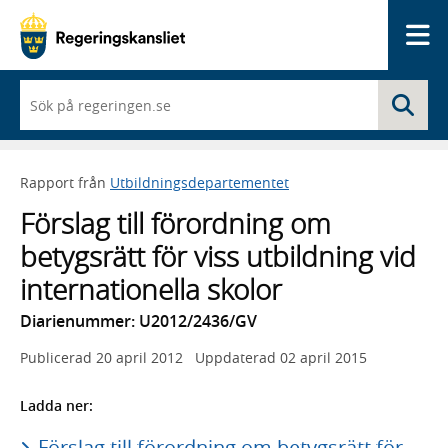
Me
När
Sö
du
börjar
skriva
så
Rapport från
Utbildningsdepartementet
framträder
en
Förslag till förordning om
lista
med
betygsrätt för viss utbildning vid
sökförslag
internationella skolor
Diarienummer: U2012/2436/GV
Publicerad
20 april 2012
Uppdaterad
02 april 2015
Ladda ner:
Förslag till förordning om betygsrätt för