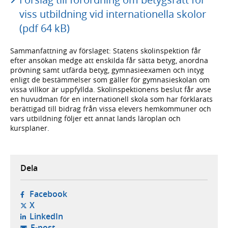
viss utbildning vid internationella skolor
(pdf 64 kB)
Sammanfattning av förslaget: Statens skolinspektion får
efter ansökan medge att enskilda får sätta betyg, anordna
prövning samt utfärda betyg, gymnasieexamen och intyg
enligt de bestämmelser som gäller för gymnasieskolan om
vissa villkor är uppfyllda. Skolinspektionens beslut får avse
en huvudman för en internationell skola som har förklarats
berättigad till bidrag från vissa elevers hemkommuner och
vars utbildning följer ett annat lands läroplan och
kursplaner.
Dela
- öppnas i ny flik, extern webbplats,
Facebook
- öppnas i ny flik, extern webbplats,
X
- öppnas i ny flik, extern webbplats,
LinkedIn
- öppnar din e-postklient,
E-post