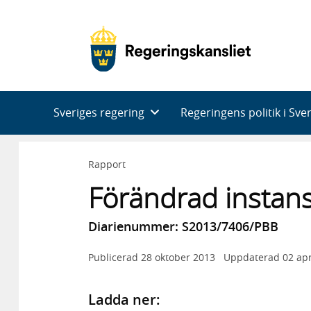
Huvudnavigering
Sveriges regering
Regeringens politik i Sve
Rapport
Förändrad instan
Diarienummer: S2013/7406/PBB
Publicerad
28 oktober 2013
Uppdaterad
02 apr
Ladda ner: