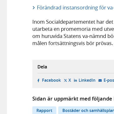
Förändrad instansordning för va
Inom Socialdepartementet har det 
utarbeta en promemoria med utvec
om huruvida Statens va-nämnd bör 
målen fortsättningsvis bör prövas.
Dela
- öppnas i ny flik, extern w
- öppnas i ny flik, ext
- öppnas i
Facebook
X
LinkedIn
E-pos
Sidan är uppmärkt med följande 
Rapport
Bostäder och samhällspla