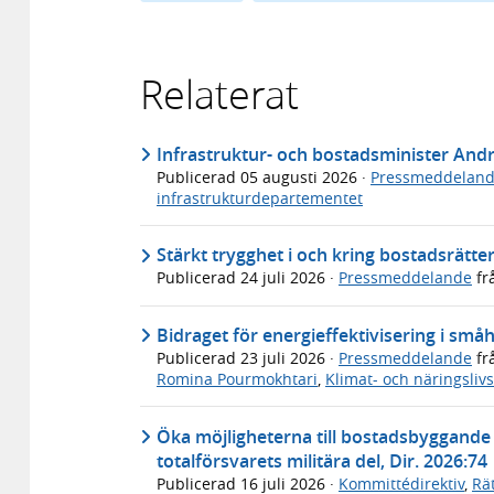
Relaterat
Infrastruktur- och bostadsminister An
Publicerad
05 augusti 2026
·
Pressmeddelan
infrastrukturdepartementet
Stärkt trygghet i och kring bostadsrätte
Publicerad
24 juli 2026
·
Pressmeddelande
fr
Bidraget för energieffektivisering i s
Publicerad
23 juli 2026
·
Pressmeddelande
fr
Romina Pourmokhtari
,
Klimat- och näringsli
Öka möjligheterna till bostadsbyggande i
totalförsvarets militära del, Dir. 2026:74
Publicerad
16 juli 2026
·
Kommittédirektiv
,
Rä