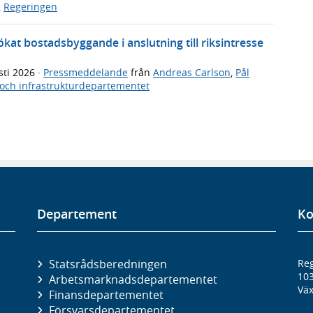
,
Regeringen
 ökat bostadsbyggande i anslutning till riksintresse
sti 2026
·
Pressmeddelande
från
Andreas Carlson
,
Pål
och infrastrukturdepartementet
Departement
Ko
Statsrådsberedningen
Reg
10
Arbetsmarknads­departementet
Väx
Finans­departementet
Försvars­departementet