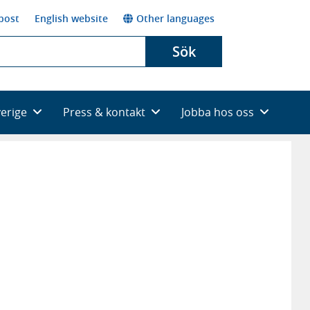
post
English website
Other languages
Sök
verige
Press & kontakt
Jobba hos oss