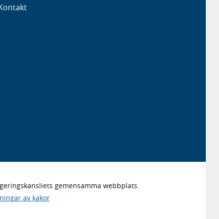
Kontakt
Regeringskansliets gemensamma webbplats.
lningar av kakor