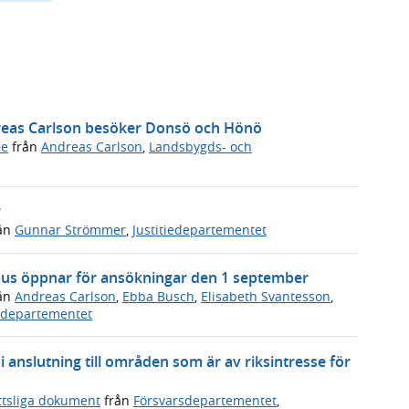
dreas Carlson besöker Donsö och Hönö
de
från
Andreas Carlson
,
Landsbygds- och
r
ån
Gunnar Strömmer
,
Justitiedepartementet
måhus öppnar för ansökningar den 1 september
ån
Andreas Carlson
,
Ebba Busch
,
Elisabeth Svantesson
,
vsdepartementet
 anslutning till områden som är av riksintresse för
ttsliga dokument
från
Försvarsdepartementet
,