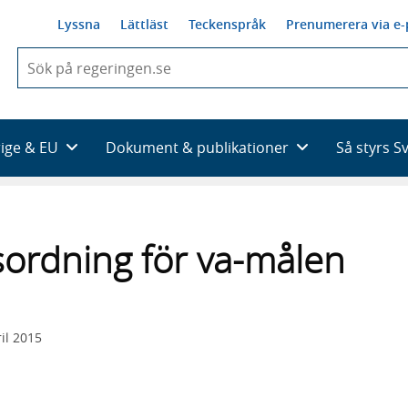
Lyssna
Lättläst
Teckenspråk
Prenumerera via e-
När
du
börjar
skriva
så
rige & EU
Dokument & publikationer
Så styrs S
framträder
en
lista
med
sökförslag
sordning för va-målen
il 2015