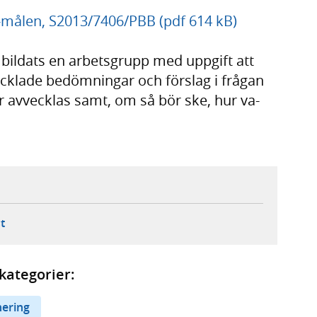
-målen, S2013/7406/PBB (pdf 614 kB)
bildats en arbetsgrupp med uppgift att
klade bedömningar och förslag i frågan
avvecklas samt, om så bör ske, hur va-
ebbplats,
ern webbplats,
 ny flik, extern webbplats,
- öppnar din e-postklient,
t
kategorier:
nering