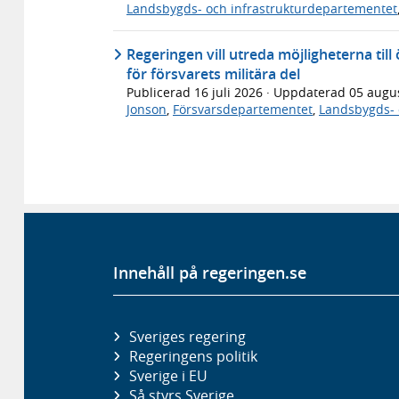
Landsbygds- och infrastrukturdepartementet
Regeringen vill utreda möjligheterna till
för försvarets militära del
Publicerad
16 juli 2026
· Uppdaterad
05 augu
Jonson
,
Försvarsdepartementet
,
Landsbygds- 
Innehåll på regeringen.se
Sveriges regering
Regeringens politik
Sverige i EU
Så styrs Sverige