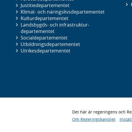
Justitie­departementet
Klimat- och näringslivs­departementet
Kultur­departementet
Landsbygds- och infrastruktur­
departementet
Social­departementet
Utbildnings­departementet
Utrikes­departementet
Det här är regeringens och 
Om Regeringskansliet
Instäl