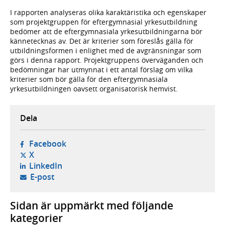
I rapporten analyseras olika karaktäristika och egenskaper
som projektgruppen för eftergymnasial yrkesutbildning
bedömer att de eftergymnasiala yrkesutbildningarna bör
kännetecknas av. Det är kriterier som föreslås gälla för
utbildningsformen i enlighet med de avgränsningar som
görs i denna rapport. Projektgruppens överväganden och
bedömningar har utmynnat i ett antal förslag om vilka
kriterier som bör gälla för den eftergymnasiala
yrkesutbildningen oavsett organisatorisk hemvist.
Dela
- öppnas i ny flik, extern webbplats,
Facebook
- öppnas i ny flik, extern webbplats,
X
- öppnas i ny flik, extern webbplats,
LinkedIn
- öppnar din e-postklient,
E-post
Sidan är uppmärkt med följande
kategorier