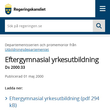
Me
När
Sö
du
börjar
skriva
så
Departementsserien och promemorior från
framträder
Utbildningsdepartementet
en
lista
Eftergymnasial yrkesutbildning
med
sökförslag
Ds 2000:33
Publicerad
01 maj 2000
Ladda ner:
Eftergymnasial yrkesutbildning (pdf 294
kB)