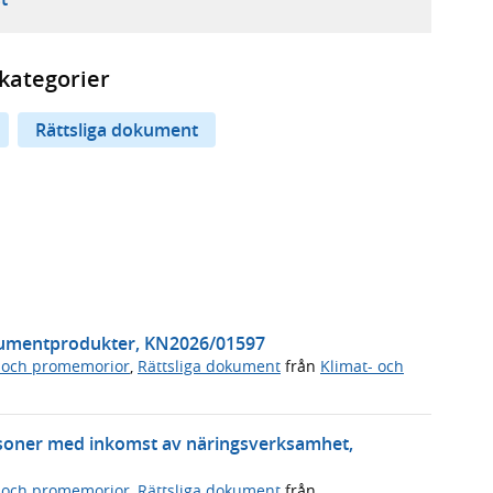
kategorier
Rättsliga dokument
nsumentprodukter, KN2026/01597
 och promemorior
,
Rättsliga dokument
från
Klimat- och
soner med inkomst av näringsverksamhet,
 och promemorior
,
Rättsliga dokument
från