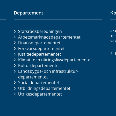
Departement
Ko
Statsrådsberedningen
Reg
10
Arbetsmarknads­departementet
Väx
Finans­departementet
Försvars­departementet
Justitie­departementet
Klimat- och näringslivs­departementet
Kultur­departementet
Landsbygds- och infrastruktur­
departementet
Social­departementet
Utbildnings­departementet
Utrikes­departementet