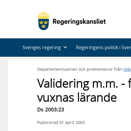
Huvudnavigering
Sveriges regering
Regeringens politik i Sve
Departementsserien och promemorior från
Utb
Validering m.m. - 
vuxnas lärande
Ds 2003:23
Publicerad
01 april 2003