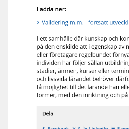
Ladda ner:
Validering m.m. - fortsatt utveck
I ett samhälle där kunskap och ko
på den enskilde att i egenskap av 
eller företagare regelbundet förn
individen har följer sällan utbildn
stadier, ämnen, kurser eller termin
och livsvida lärandet behöver därfö
få möjlighet till det lärande han el
former, med den inriktning och på
Dela
- öppnas i ny flik, extern w
- öppnas i ny flik, ext
- öppnas i
Facebook
X
LinkedIn
E-pos