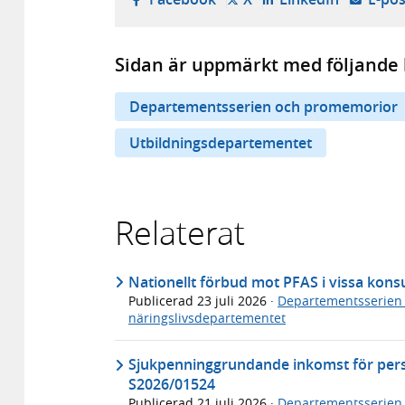
Sidan är uppmärkt med följande 
Departementsserien och promemorior
Utbildningsdepartementet
Relaterat
Nationellt förbud mot PFAS i vissa ko
Publicerad
23 juli 2026
·
Departementsserien
näringslivsdepartementet
Sjukpenninggrundande inkomst för per
S2026/01524
Publicerad
21 juli 2026
·
Departementsserien