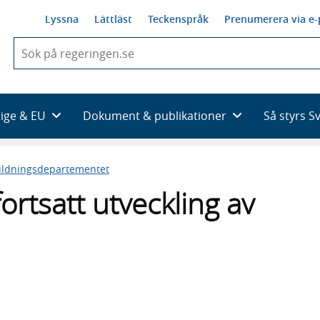
Lyssna
Lättläst
Teckenspråk
Prenumerera via e-
När
du
börjar
skriva
så
rige & EU
Dokument & publikationer
Så styrs S
framträder
en
lista
ildningsdepartementet
med
sökförslag
fortsatt utveckling av