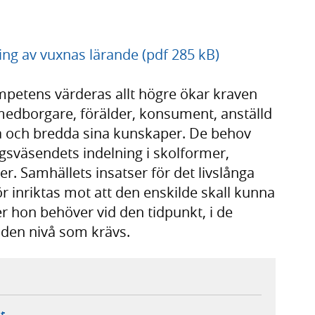
ling av vuxnas lärande (pdf 285 kB)
mpetens värderas allt högre ökar kraven
medborgare, förälder, konsument, anställd
ya och bredda sina kunskaper. De behov
ingsväsendets indelning i skolformer,
er. Samhällets insatser för det livslånga
r inriktas mot att den enskilde skall kunna
ler hon behöver vid den tidpunkt, i de
 den nivå som krävs.
ebbplats,
ern webbplats,
 ny flik, extern webbplats,
- öppnar din e-postklient,
t