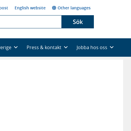
post
English website
Other languages
Sök
verige
Press & kontakt
Jobba hos oss