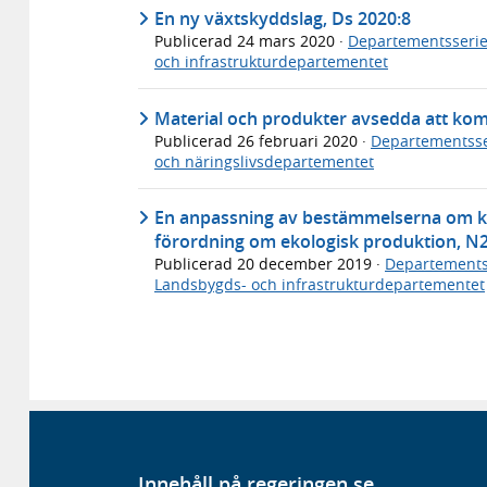
En ny växtskyddslag, Ds 2020:8
Publicerad
24 mars 2020
·
Departementsseri
och infrastrukturdepartementet
Material och produkter avsedda att kom
Publicerad
26 februari 2020
·
Departementsse
och näringslivsdepartementet
En anpassning av bestämmelserna om kon
förordning om ekologisk produktion, N
Publicerad
20 december 2019
·
Departements
Landsbygds- och infrastrukturdepartementet
Innehåll på regeringen.se