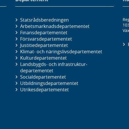
Statsrådsberedningen
Reg
10
Arbetsmarknads­departementet
Väx
Finans­departementet
Försvars­departementet
Justitie­departementet
Klimat- och näringslivs­departementet
Kultur­departementet
Landsbygds- och infrastruktur­
departementet
Social­departementet
Utbildnings­departementet
Utrikes­departementet