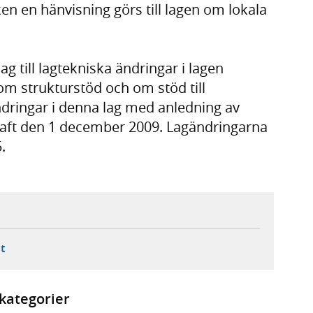
ken en hänvisning görs till lagen om lokala
 till lagtekniska ändringar i lagen
om strukturstöd och om stöd till
dringar i denna lag med anledning av
raft den 1 december 2009. Lagändringarna
.
ebbplats,
ern webbplats,
 ny flik, extern webbplats,
- öppnar din e-postklient,
t
kategorier