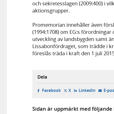
och sekretesslagen (2009:400) i vil
aktionsgrupper.
Promemorian innehåller även förslag
(1994:1708) om EG:s förordningar 
utveckling av landsbygden samt än
Lissabonfördraget, som trädde i k
föreslås träda i kraft den 1 juli 2015
Dela
- öppnas i ny flik, extern w
- öppnas i ny flik, ext
- öppnas i
Facebook
X
LinkedIn
E-pos
Sidan är uppmärkt med följande 