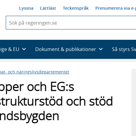
Lyssna
Lättläst
Teckenspråk
Prenumerera via e-
När
du
börjar
skriva
så
rige & EU
Dokument & publikationer
Så styrs S
framträder
en
lista
mat- och näringslivsdepartementet
med
sökförslag
pper och EG:s
trukturstöd och stöd
 landsbygden