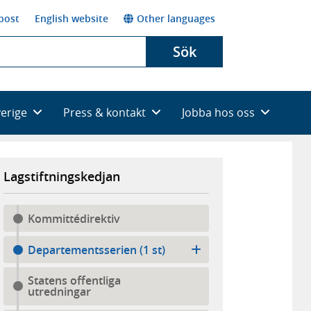
post
English website
Other languages
Sök
verige
Press & kontakt
Jobba hos oss
Lagstiftningskedjan
Kommittédirektiv
Departementsserien (1 st)
Statens offentliga
utredningar