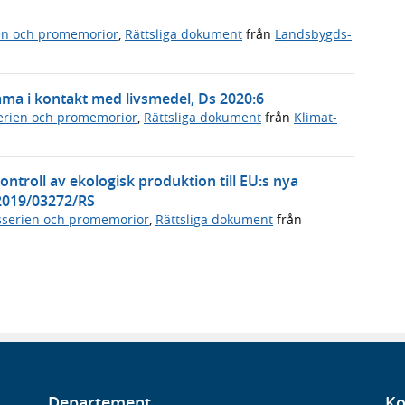
en och promemorior
,
Rättsliga dokument
från
Landsbygds-
ma i kontakt med livsmedel, Ds 2020:6
rien och promemorior
,
Rättsliga dokument
från
Klimat-
troll av ekologisk produktion till EU:s nya
2019/03272/RS
serien och promemorior
,
Rättsliga dokument
från
Departement
Ko