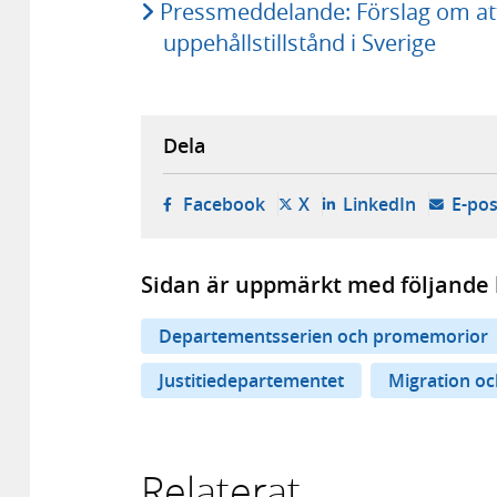
Pressmeddelande: Förslag om att t
uppehållstillstånd i Sverige
Dela
- öppnas i ny flik, extern w
- öppnas i ny flik, ext
- öppnas i
Facebook
X
LinkedIn
E-pos
Sidan är uppmärkt med följande 
Departementsserien och promemorior
Justitiedepartementet
Migration oc
Relaterat