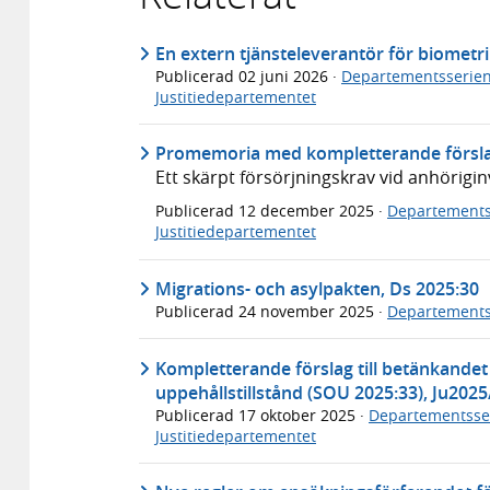
En extern tjänsteleverantör för biomet
Publicerad
02 juni 2026
·
Departementsserie
Justitiedepartementet
Promemoria med kompletterande förslag
Ett skärpt försörjningskrav vid anhörigi
Publicerad
12 december 2025
·
Departements
Justitiedepartementet
Migrations- och asylpakten, Ds 2025:30
Publicerad
24 november 2025
·
Departements
Kompletterande förslag till betänkandet
uppehållstillstånd (SOU 2025:33), Ju202
Publicerad
17 oktober 2025
·
Departementsse
Justitiedepartementet