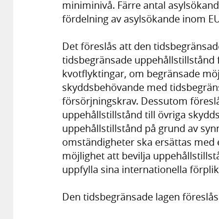
miniminivå. Färre antal asylsökande 
fördelning av asylsökande inom EU
Det föreslås att den tidsbegränsa
tidsbegränsade uppehållstillstånd
kvotflyktingar, om begränsade möjl
skyddsbehövande med tidsbegränsa
försörjningskrav. Dessutom föreslås 
uppehållstillstånd till övriga sk
uppehållstillstånd på grund av sy
omständigheter ska ersättas med
möjlighet att bevilja uppehållstills
uppfylla sina internationella förplik
Den tidsbegränsade lagen föreslås t