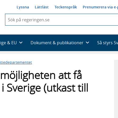
Lyssna
Lättläst
Teckenspråk
Prenumerera via e-
När
du
börjar
skriva
så
rige & EU
Dokument & publikationer
Så styrs S
framträder
en
lista
titiedepartementet
med
sökförslag
möjligheten att få
 Sverige (utkast till