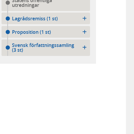
Statens offentliga
utredningar
Lagrådsremiss (1 st)
Proposition (1 st)
Svensk författningssamling
(3 st)