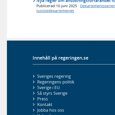
Nya regler om ansökningsförfarandet för
Publicerad
10 juni 2025
·
Departementsserie
Justitiedepartementet
Innehåll på regeringen.se
Sveriges regering
Regeringens politik
Sverige i EU
Så styrs Sverige
Press
Kontakt
Jobba hos oss