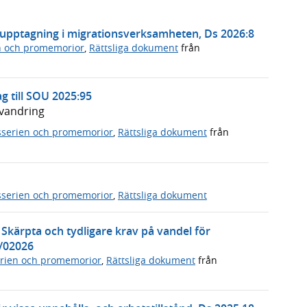
riupptagning i migrationsverksamheten, Ds 2026:8
n och promemorior
,
Rättsliga dokument
från
 till SOU 2025:95
nvandring
serien och promemorior
,
Rättsliga dokument
från
serien och promemorior
,
Rättsliga dokument
 Skärpta och tydligare krav på vandel för
5/02026
rien och promemorior
,
Rättsliga dokument
från