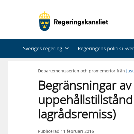
Huvudnavigering
Sveriges regering
Regeringens politik i Sve
Departementsserien och promemorior från
Jus
Begränsningar av 
uppehållstillstånd i
lagrådsremiss)
Publicerad
11 februari 2016