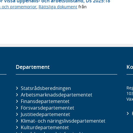
 vissa uppehålls- och arbetstillstånd, Ds 2025:18
n och promemorior
,
Rättsliga dokument
från
Departement
Ko
Statsrådsberedningen
Reg
10
Arbetsmarknads­departementet
Väx
Finans­departementet
Försvars­departementet
Justitie­departementet
Klimat- och näringslivs­departementet
Kultur­departementet