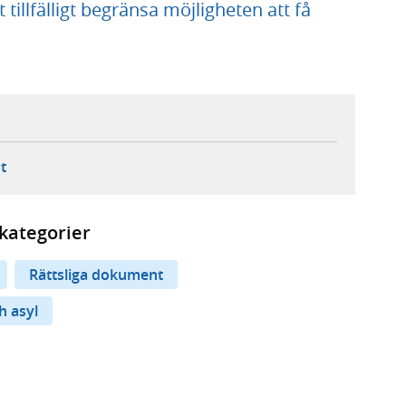
illfälligt begränsa möjligheten att få
ebbplats,
ern webbplats,
 ny flik, extern webbplats,
- öppnar din e-postklient,
t
kategorier
Rättsliga dokument
h asyl