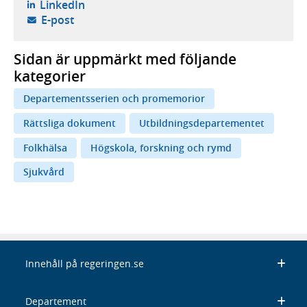
- öppnas i ny flik, extern webbplats,
LinkedIn
- öppnar din e-postklient,
E-post
Sidan är uppmärkt med följande
kategorier
Departementsserien och promemorior
Rättsliga dokument
Utbildningsdepartementet
Folkhälsa
Högskola, forskning och rymd
Sjukvård
Innehåll på regeringen.se
Departement