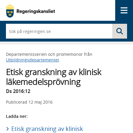
Me
När
Sö
du
börjar
skriva
så
Departementsserien och promemorior från
framträder
Utbildningsdepartementet
en
lista
Etisk granskning av klinisk
med
sökförslag
läkemedelsprövning
Ds 2016:12
Publicerad
12 maj 2016
Ladda ner:
Etisk granskning av klinisk