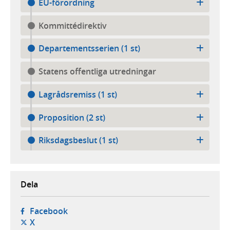
EU-förordning
Kommittédirektiv
Departementsserien (1 st)
Statens offentliga utredningar
Lagrådsremiss (1 st)
Proposition (2 st)
Riksdagsbeslut (1 st)
Dela
- öppnas i ny flik, extern webbplats,
Facebook
- öppnas i ny flik, extern webbplats,
X