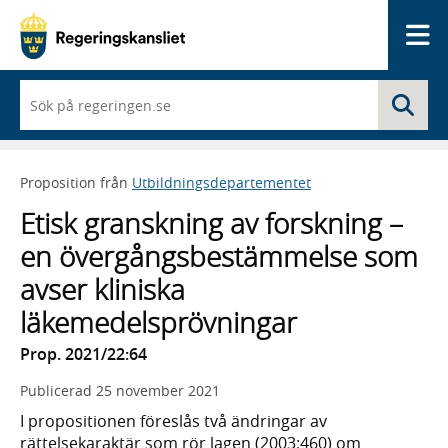
Me
När
Sö
du
börjar
skriva
så
Proposition från
Utbildningsdepartementet
framträder
en
Etisk granskning av forskning –
lista
med
en övergångsbestämmelse som
sökförslag
avser kliniska
läkemedelsprövningar
Prop. 2021/22:64
Publicerad
25 november 2021
I propositionen föreslås två ändringar av
rättelsekaraktär som rör lagen (2003:460) om