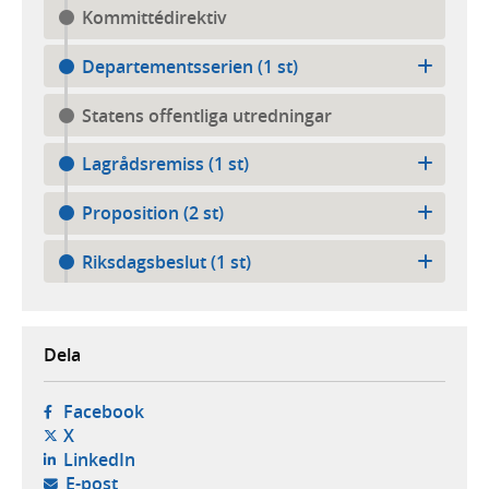
Kommittédirektiv
Departementsserien (1 st)
Statens offentliga utredningar
Lagrådsremiss (1 st)
Proposition (2 st)
Riksdagsbeslut (1 st)
Dela
- öppnas i ny flik, extern webbplats,
Facebook
- öppnas i ny flik, extern webbplats,
X
- öppnas i ny flik, extern webbplats,
LinkedIn
- öppnar din e-postklient,
E-post