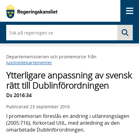
Me
När
Sö
du
börjar
skriva
så
Departementsserien och promemorior från
framträder
Justitiedepartementet
en
lista
Ytterligare anpassning av svensk
med
sökförslag
rätt till Dublinförordningen
Ds 2016:34
Publicerad
23 september 2016
I promemorian föreslås en ändring i utlänningslagen
(2005:716), förkortad UtlL, med anledning av den
omarbetade Dublinförordningen.