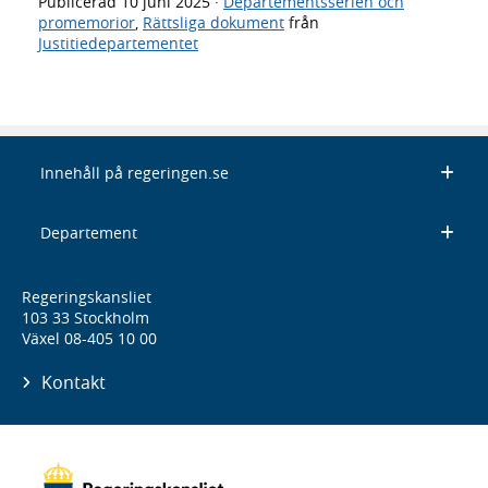
Publicerad
10 juni 2025
·
Departementsserien och
promemorior
,
Rättsliga dokument
från
Justitiedepartementet
Innehåll på regeringen.se
Departement
Regeringskansliet
103 33 Stockholm
Växel 08-405 10 00
Kontakt