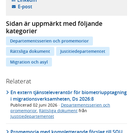
LinkedIn
- öppnar din e-postklient,
E-post
Sidan är uppmärkt med följande
kategorier
Departementsserien och promemorior
Rättsliga dokument
Justitiedepartementet
Migration och asyl
Relaterat
En extern tjänsteleverantör för biometriupptagning
i migrationsverksamheten, Ds 2026:8
Publicerad
02 juni 2026
·
Departementsserien och
promemorior
,
Rättsliga dokument
från
Justitiedepartementet
Promemoria med kompletterande förslag till SOU