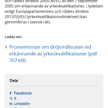
och rådets direktiv 2005/36/EG av den 7 september
2005 om erkännande av yrkeskvalifikationer, i lydelsen
enligt Europaparlamentets och rådets direktiv
2013/55/EU (yrkeskvalifikationsdirektivet) kan
genomföras i svensk rätt.
Ladda ner:
Promemorian om dröjsmålstalan vid
erkännande av yrkeskvalifikationer (pdf
707 kB)
Dela
- öppnas i ny flik, extern webbplats,
Facebook
- öppnas i ny flik, extern webbplats,
X
- öppnas i ny flik, extern webbplats,
LinkedIn