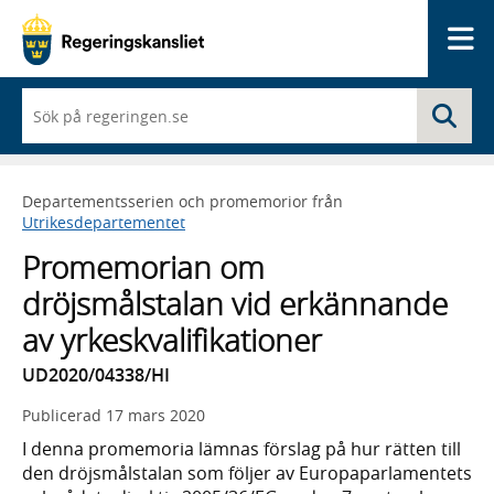
Me
När
Sö
du
börjar
skriva
så
Departementsserien och promemorior från
framträder
Utrikesdepartementet
en
lista
Promemorian om
med
sökförslag
dröjsmålstalan vid erkännande
av yrkeskvalifikationer
UD2020/04338/HI
Publicerad
17 mars 2020
I denna promemoria lämnas förslag på hur rätten till
den dröjsmålstalan som följer av Europaparlamentets