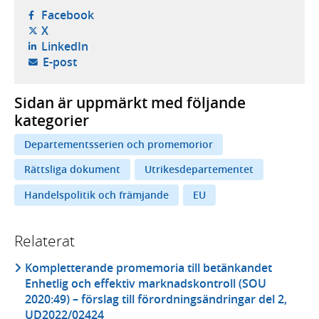
- öppnas i ny flik, extern webbplats,
Facebook
- öppnas i ny flik, extern webbplats,
X
- öppnas i ny flik, extern webbplats,
LinkedIn
- öppnar din e-postklient,
E-post
Sidan är uppmärkt med följande
kategorier
Departementsserien och promemorior
Rättsliga dokument
Utrikesdepartementet
Handelspolitik och främjande
EU
Relaterat
Kompletterande promemoria till betänkandet
Enhetlig och effektiv marknadskontroll (SOU
2020:49) – förslag till förordningsändringar del 2,
UD2022/02424