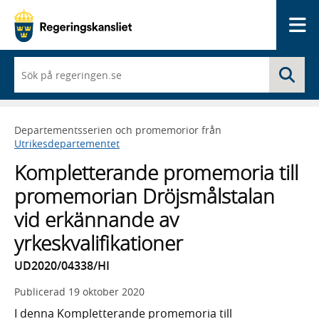
Me
När
Sö
du
börjar
skriva
så
Departementsserien och promemorior från
framträder
Utrikesdepartementet
en
lista
Kompletterande promemoria till
med
sökförslag
promemorian Dröjsmålstalan
vid erkännande av
yrkeskvalifikationer
UD2020/04338/HI
Publicerad
19 oktober 2020
I denna Kompletterande promemoria till