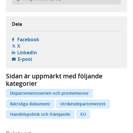
Dela
- öppnas i ny flik, extern webbplats,
Facebook
- öppnas i ny flik, extern webbplats,
X
- öppnas i ny flik, extern webbplats,
LinkedIn
- öppnar din e-postklient,
E-post
Sidan är uppmärkt med följande
kategorier
Departementsserien och promemorior
Rättsliga dokument
Utrikesdepartementet
Handelspolitik och främjande
EU