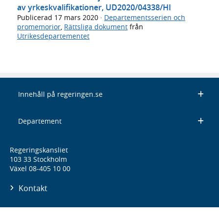
av yrkeskvalifikationer, UD2020/04338/HI
Publicerad
17 mars 2020
·
Departementsserien och
promemorior
,
Rättsliga dokument
från
Utrikesdepartementet
Innehåll på regeringen.se
Departement
Regeringskansliet
103 33 Stockholm
Växel 08-405 10 00
Kontakt