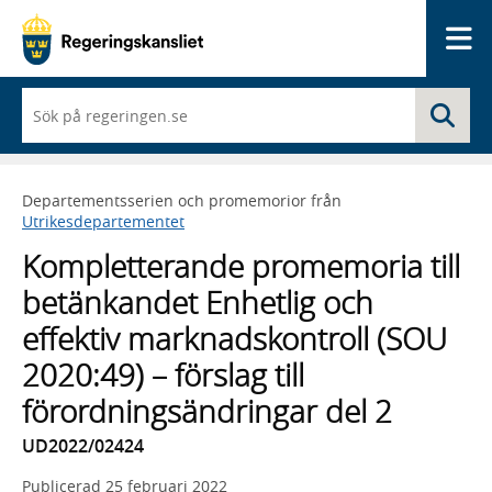
Me
När
Sö
du
börjar
skriva
så
Departementsserien och promemorior från
framträder
Utrikesdepartementet
en
lista
Kompletterande promemoria till
med
sökförslag
betänkandet Enhetlig och
effektiv marknadskontroll (SOU
2020:49) – förslag till
förordningsändringar del 2
UD2022/02424
Publicerad
25 februari 2022