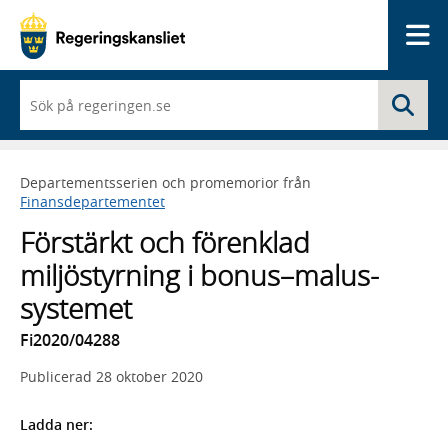
Me
När
Sö
du
börjar
skriva
så
Departementsserien och promemorior från
framträder
Finansdepartementet
en
lista
Förstärkt och förenklad
med
sökförslag
miljöstyrning i bonus–malus-
systemet
Fi2020/04288
Publicerad
28 oktober 2020
Ladda ner: