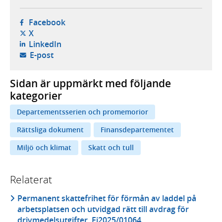
- öppnas i ny flik, extern webbplats,
Facebook
- öppnas i ny flik, extern webbplats,
X
- öppnas i ny flik, extern webbplats,
LinkedIn
- öppnar din e-postklient,
E-post
Sidan är uppmärkt med följande
kategorier
Departementsserien och promemorior
Rättsliga dokument
Finansdepartementet
Miljö och klimat
Skatt och tull
Relaterat
Permanent skattefrihet för förmån av laddel på
arbetsplatsen och utvidgad rätt till avdrag för
drivmedelsutgifter, Fi2025/01064