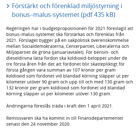
Förstärkt och förenklad miljöstyrning i
bonus–malus-systemet (pdf 435 kB)
Regeringen har i budgetpropositionen för 2021 föreslagit att
bonus–malus-systemet ska förstärkas och förenklas från
2021. Förslaget bygger på en sakpolitisk överenskommelse
mellan Socialdemokraterna, Centerpartiet, Liberalerna och
Miljöpartiet de gröna (januariavtalet). För bensin- och
dieseldrivna lätta fordon ska koldioxid-beloppet under de
tre första åren från det att fordonet blir skattepliktigt för
första gången vara summan av 107 kronor per gram
koldioxid som fordonet vid blandad körning släpper ut per
kilometer utöver 90 gram och upp till och med 130 gram och
132 kronor per gram koldioxid som fordonet vid blandad
körning släpper ut per kilometer utöver 130 gram.
Ändringarna föreslås träda i kraft den 1 april 2021.
Remissvaren ska ha kommit in till Finansdepartementet
senast den 24 november 2020.