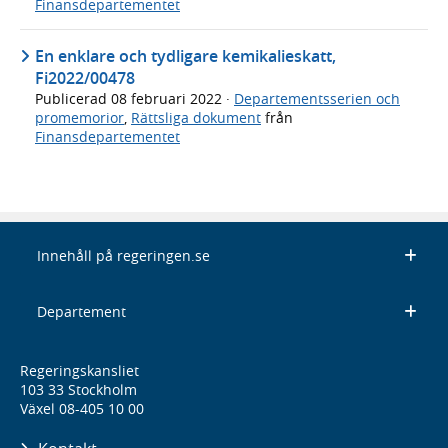
Finansdepartementet
En enklare och tydligare kemikalieskatt,
Fi2022/00478
Publicerad
08 februari 2022
·
Departementsserien och
promemorior
,
Rättsliga dokument
från
Finansdepartementet
Innehåll på regeringen.se
Departement
Regeringskansliet
103 33 Stockholm
Växel 08-405 10 00