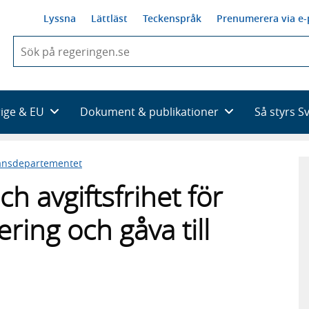
Lyssna
Lättläst
Teckenspråk
Prenumerera via e-
När
du
börjar
skriva
så
rige & EU
Dokument & publikationer
Så styrs S
framträder
en
lista
ansdepartementet
med
sökförslag
ch avgiftsfrihet för
ring och gåva till