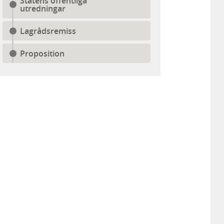
Statens offentliga
utredningar
Lagrådsremiss
Proposition