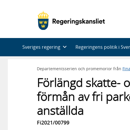
Huvudnavigering
Sveriges regering
Regeringens politik i Sve
Departementsserien och promemorior från
Fin
Förlängd skatte- o
förmån av fri parke
anställda
Fi2021/00799