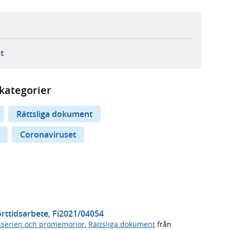
ebbplats,
ern webbplats,
 ny flik, extern webbplats,
- öppnar din e-postklient,
t
kategorier
Rättsliga dokument
Coronaviruset
korttidsarbete, Fi2021/04054
serien och promemorior
,
Rättsliga dokument
från