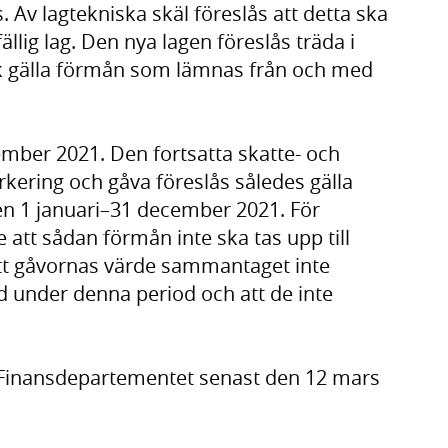
s. Av lagtekniska skäl föreslås att detta ska
ällig lag. Den nya lagen föreslås träda i
ck gälla förmån som lämnas från och med
ember 2021. Den fortsatta skatte- och
arkering och gåva föreslås således gälla
 1 januari–31 december 2021. För
e att sådan förmån inte ska tas upp till
att gåvornas värde sammantaget inte
ld under denna period och att de inte
l Finansdepartementet senast den 12 mars