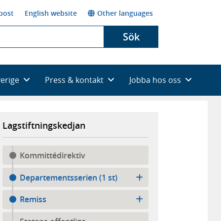
post
English website
Other languages
Sök
verige
Press & kontakt
Jobba hos oss
Lagstiftningskedjan
Kommittédirektiv
Departementsserien (1 st)
Remiss