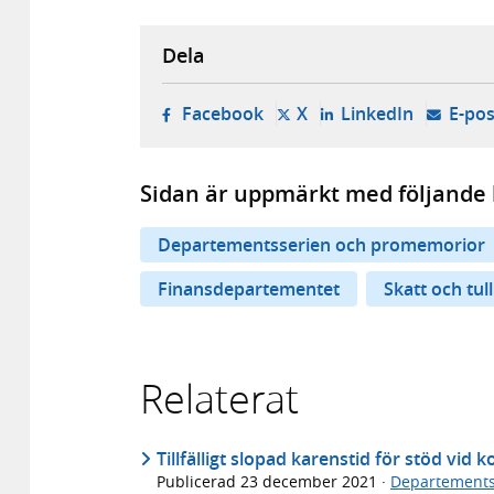
Dela
- öppnas i ny flik, extern w
- öppnas i ny flik, ext
- öppnas i
Facebook
X
LinkedIn
E-pos
Sidan är uppmärkt med följande 
Departementsserien och promemorior
Finansdepartementet
Skatt och tull
Relaterat
Tillfälligt slopad karenstid för stöd vid 
Publicerad
23 december 2021
·
Departements