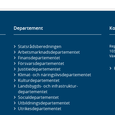
Departement
Ko
Statsrådsberedningen
Reg
10
Arbetsmarknads­departementet
Väx
Finans­departementet
Försvars­departementet
Justitie­departementet
Klimat- och näringslivs­departementet
Kultur­departementet
Landsbygds- och infrastruktur­
departementet
Social­departementet
Utbildnings­departementet
Utrikes­departementet