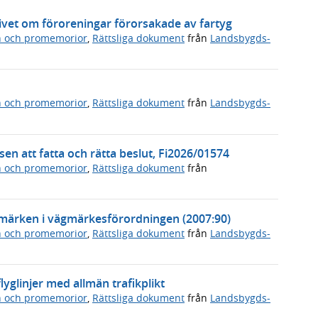
vet om föroreningar förorsakade av fartyg
n och promemorior
,
Rättsliga dokument
från
Landsbygds-
n och promemorior
,
Rättsliga dokument
från
Landsbygds-
en att fatta och rätta beslut, Fi2026/01574
n och promemorior
,
Rättsliga dokument
från
ägmärken i vägmärkesförordningen (2007:90)
n och promemorior
,
Rättsliga dokument
från
Landsbygds-
yglinjer med allmän trafikplikt
n och promemorior
,
Rättsliga dokument
från
Landsbygds-