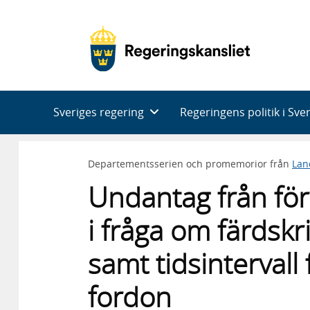
Huvudnavigering
Sveriges regering
Regeringens politik i Sve
Departementsserien och promemorior från
Lan
Undantag från förl
i fråga om färdskr
samt tidsintervall 
fordon