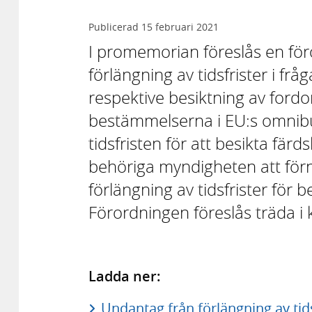
Publicerad
15 februari 2021
I promemorian föreslås en fö
förlängning av tidsfrister i fr
respektive besiktning av ford
bestämmelserna i EU:s omnibu
tidsfristen för att besikta färd
behöriga myndigheten att förn
förlängning av tidsfrister för b
Förordningen föreslås träda i
Ladda ner:
Undantag från förlängning av tids