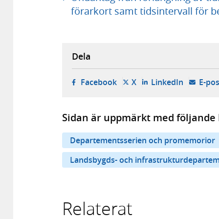
förarkort samt tidsintervall för 
Dela
- öppnas i ny flik, extern w
- öppnas i ny flik, ext
- öppnas i
Facebook
X
LinkedIn
E-pos
Sidan är uppmärkt med följande 
Departementsserien och promemorior
Landsbygds- och infrastrukturdeparte
Relaterat