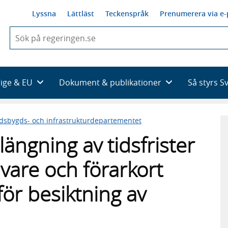
Lyssna
Lättläst
Teckenspråk
Prenumerera via e-
När
du
börjar
skriva
så
rige & EU
Dokument & publikationer
Så styrs S
framträder
en
lista
dsbygds- och infrastrukturdepartementet
med
sökförslag
ängning av tidsfrister
ivare och förarkort
för besiktning av