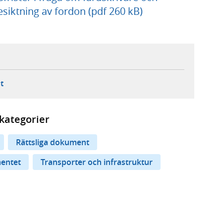
besiktning av fordon (pdf 260 kB)
ebbplats,
ern webbplats,
 ny flik, extern webbplats,
- öppnar din e-postklient,
t
kategorier
Rättsliga dokument
mentet
Transporter och infrastruktur