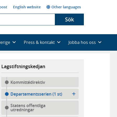
post
English website
Other languages
Sök
verige
Press & kontakt
Jobba hos oss
Lagstiftningskedjan
Kommittédirektiv
Departementsserien (1 st)
Statens offentliga
utredningar