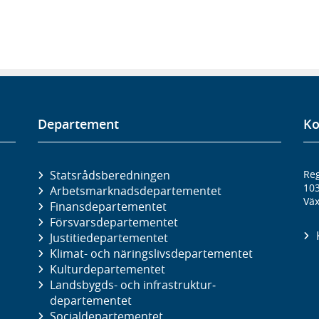
Departement
Ko
Statsrådsberedningen
Reg
10
Arbetsmarknads­departementet
Väx
Finans­departementet
Försvars­departementet
Justitie­departementet
Klimat- och näringslivs­departementet
Kultur­departementet
Landsbygds- och infrastruktur­
departementet
Social­departementet