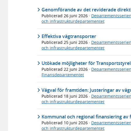
Genomförande av det reviderade direkti
Publicerad
26 juni 2026
·
Departementsserie
och infrastrukturdepartementet
Effektiva vägtransporter
Publicerad
25 juni 2026
·
Departementsserie
och infrastrukturdepartementet
Utökade möjligheter för Transportstyrels
Publicerad
22 juni 2026
·
Departementsserie
Finansdepartementet
Vägval för framtiden: Justeringar av v
Publicerad
18 juni 2026
·
Departementsserie
och infrastrukturdepartementet
Kommunal och regional finansiering av fl
Publicerad
10 juni 2026
·
Departementsserie
och infrastrukturdepartementet