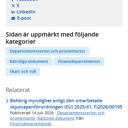
- öppnas i ny flik, extern webbplats,
X
- öppnas i ny flik, extern webbplats,
LinkedIn
- öppnar din e-postklient,
E-post
Sidan är uppmärkt med följande
kategorier
Departementsserien och promemorior
Rättsliga dokument
Finansdepartementet
Skatt och tull
Relaterat
Behörig myndighet enligt den omarbetade
skjutvapenförordningen (EU) 2025/41, Fi2026/00195
Publicerad
14 juli 2026
·
Departementsserien och
promemorior
,
Rättsliga dokument
från
Finansdepartementet