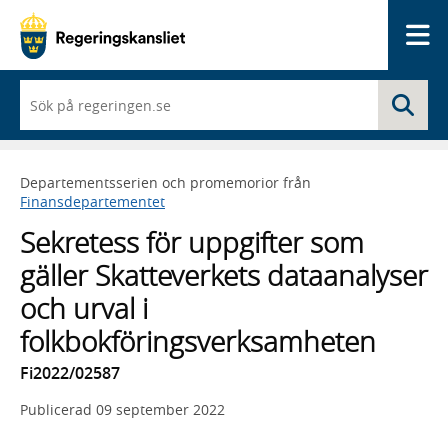
Me
När
Sö
du
börjar
skriva
så
Departementsserien och promemorior från
framträder
Finansdepartementet
en
lista
Sekretess för uppgifter som
med
sökförslag
gäller Skatteverkets dataanalyser
och urval i
folkbokföringsverksamheten
Fi2022/02587
Publicerad
09 september 2022