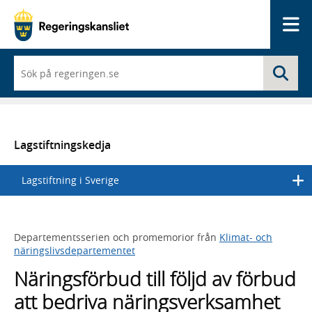
Me
När
Sö
du
börjar
skriva
så
framträder
en
Lagstiftningskedja
lista
med
Lagstiftning i Sverige
sökförslag
Departementsserien och promemorior från
Klimat- och
näringslivsdepartementet
Näringsförbud till följd av förbud
att bedriva näringsverksamhet