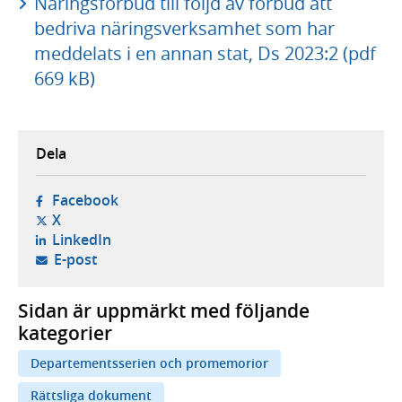
Näringsförbud till följd av förbud att
bedriva näringsverksamhet som har
meddelats i en annan stat, Ds 2023:2 (pdf
669 kB)
Dela
- öppnas i ny flik, extern webbplats,
Facebook
- öppnas i ny flik, extern webbplats,
X
- öppnas i ny flik, extern webbplats,
LinkedIn
- öppnar din e-postklient,
E-post
Sidan är uppmärkt med följande
kategorier
Departementsserien och promemorior
Rättsliga dokument