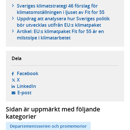
Sveriges klimatstrategi 46 förslag för
klimatomställningen i ljuset av Fit for 55
Uppdrag att analysera hur Sveriges politik
bör utvecklas utifrån EU:s klimatpaket
Artikel: EU:s klimatpaket Fit for 55 är en
milstolpe i klimatarbetet
Dela
- öppnas i ny flik, extern webbplats,
Facebook
- öppnas i ny flik, extern webbplats,
X
- öppnas i ny flik, extern webbplats,
LinkedIn
- öppnar din e-postklient,
E-post
Sidan är uppmärkt med följande
kategorier
Departementsserien och promemorior