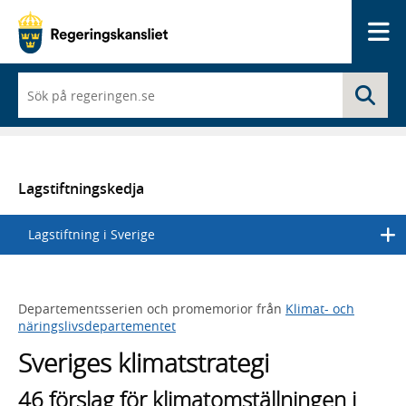
Me
När
Sö
du
börjar
skriva
så
framträder
en
Lagstiftningskedja
lista
med
Lagstiftning i Sverige
sökförslag
Departementsserien och promemorior från
Klimat- och
näringslivsdepartementet
Sveriges klimatstrategi
46 förslag för klimatomställningen i