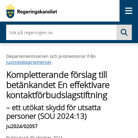
Me
När
Sö
du
börjar
skriva
så
Departementsserien och promemorior från
framträder
Justitiedepartementet
en
lista
Kompletterande förslag till
med
sökförslag
betänkandet En effektivare
kontaktförbudslagstiftning
– ett utökat skydd för utsatta
personer (SOU 2024:13)
Ju2024/02057
Publicerad
30 oktober 2024