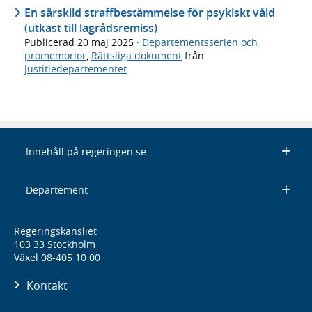
En särskild straffbestämmelse för psykiskt våld
(utkast till lagrådsremiss)
Publicerad
20 maj 2025
·
Departementsserien och
promemorior
,
Rättsliga dokument
från
Justitiedepartementet
Innehåll på regeringen.se
Departement
Regeringskansliet
103 33 Stockholm
Växel 08-405 10 00
Kontakt