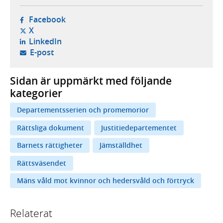
- öppnas i ny flik, extern webbplats,
Facebook
- öppnas i ny flik, extern webbplats,
X
- öppnas i ny flik, extern webbplats,
LinkedIn
- öppnar din e-postklient,
E-post
Sidan är uppmärkt med följande
kategorier
Departementsserien och promemorior
Rättsliga dokument
Justitiedepartementet
Barnets rättigheter
Jämställdhet
Rättsväsendet
Mäns våld mot kvinnor och hedersvåld och förtryck
Relaterat