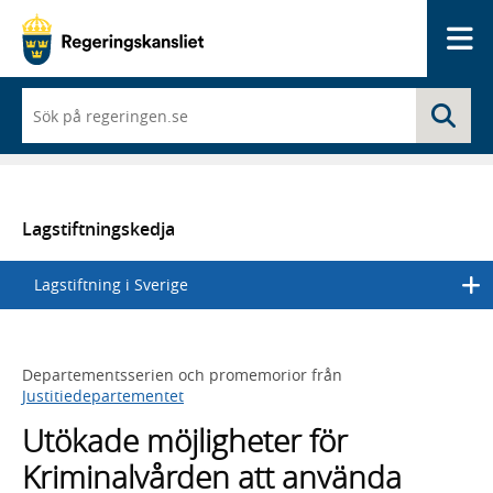
Me
När
Sö
du
börjar
skriva
så
framträder
en
Lagstiftningskedja
lista
med
Lagstiftning i Sverige
sökförslag
Departementsserien och promemorior från
Justitiedepartementet
Utökade möjligheter för
Kriminalvården att använda